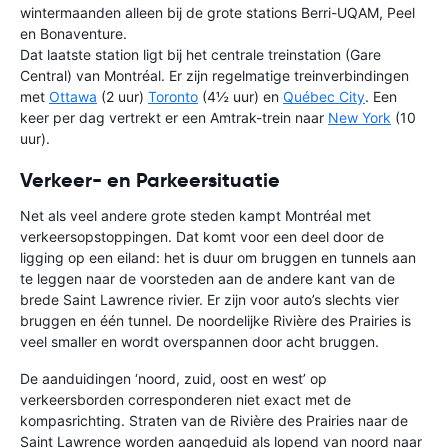
wintermaanden alleen bij de grote stations Berri-UQAM, Peel
en Bonaventure.
Dat laatste station ligt bij het centrale treinstation (Gare
Central) van Montréal. Er zijn regelmatige treinverbindingen
met
Ottawa
(2 uur)
Toronto
(4½ uur) en
Québec City
. Een
keer per dag vertrekt er een Amtrak-trein naar
New York
(10
uur).
Verkeer- en Parkeersituatie
Net als veel andere grote steden kampt Montréal met
verkeersopstoppingen. Dat komt voor een deel door de
ligging op een eiland: het is duur om bruggen en tunnels aan
te leggen naar de voorsteden aan de andere kant van de
brede Saint Lawrence rivier. Er zijn voor auto’s slechts vier
bruggen en één tunnel. De noordelijke Rivière des Prairies is
veel smaller en wordt overspannen door acht bruggen.
De aanduidingen ‘noord, zuid, oost en west’ op
verkeersborden corresponderen niet exact met de
kompasrichting. Straten van de Rivière des Prairies naar de
Saint Lawrence worden aangeduid als lopend van noord naar