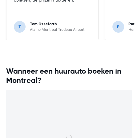
Tom Osseforth
Patr
T
P
Alamo Montreal Trudeau Airport
Hertz
Wanneer een huurauto boeken in
Montreal?