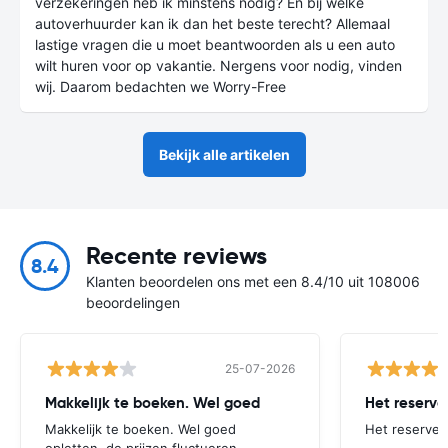
verzekeringen heb ik minstens nodig? En bij welke
autoverhuurder kan ik dan het beste terecht? Allemaal
lastige vragen die u moet beantwoorden als u een auto
wilt huren voor op vakantie. Nergens voor nodig, vinden
wij. Daarom bedachten we Worry-Free
Bekijk alle artikelen
Recente reviews
8.4
Klanten beoordelen ons met een 8.4/10 uit 108006
beoordelingen
25-07-2026
Makkelijk te boeken. Wel goed
Het reserve
Makkelijk te boeken. Wel goed
Het reservere
opletten, de prijzen fluctueren.