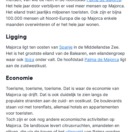
Het hele jaar door verblijven er veel meer mensen op Majorca.
Het eiland trekt jaarlijks miljoenen toeristen. Ook zijn er bijna
100.000 mensen uit Noord-Europa die op Majorca enkele
maanden overwinteren of er het hele jaar wonen.
Ligging
Majorca ligt ten oosten van
Spanje
in de Middellandse Zee.
Het is het grootste eiland van de Balearen, een eilandengroep
waar ook
Ibiza
onder valt. De hoofdstad
Palma de Majorca
ligt
aan de zuidwestkust.
Economie
Toerisme, toerisme, toerisme. Dat is waar de economie van
Majorca op drijft. Dat is ook duidelijk te zien langs de
populaire stranden aan de zuid- en oostkust. De boulevards
staan vol met torenflats, allemaal hotels en appartementen
voor toeristen.
Toch zijn er ook nog andere economische activiteiten op
Majorca. De landbouw levert citrusvruchten, amandelen en
olijven, die via de haven of het
vliegveld
van Palma worden