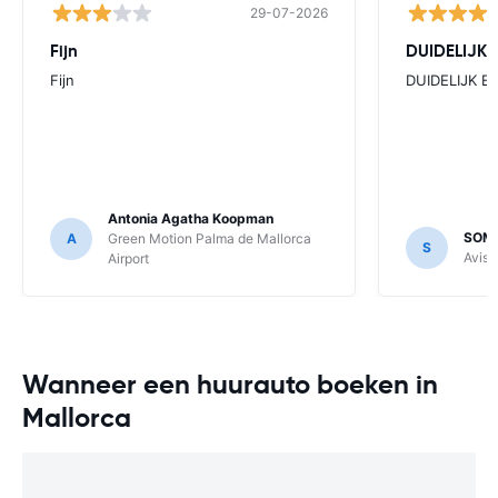
29-07-2026
Fijn
DUIDELIJK
Fijn
DUIDELIJK E
Antonia Agatha Koopman
SOMI
A
Green Motion Palma de Mallorca
S
Avis 
Airport
Wanneer een huurauto boeken in
Mallorca