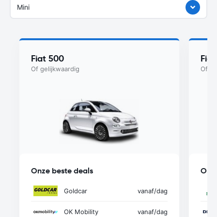
Mini
Fiat 500
Fia
Of gelijkwaardig
Of ge
Onze beste deals
Onze
Goldcar
vanaf
/dag
OK Mobility
vanaf
/dag