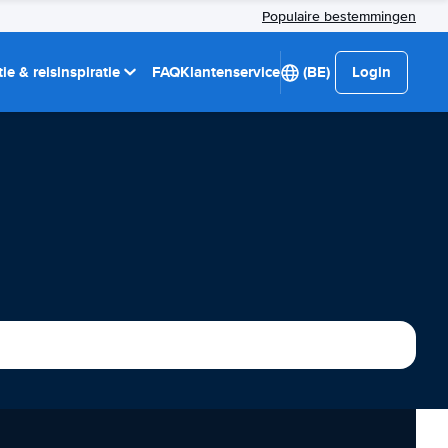
Populaire bestemmingen
ie & reisinspiratie
FAQ
Klantenservice
(BE)
Login