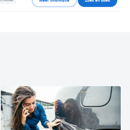
Meer informatie
Zoek en boek
schikbaar