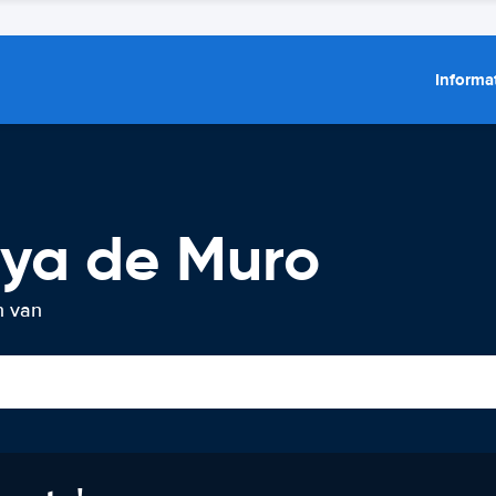
Informat
aya de Muro
n van