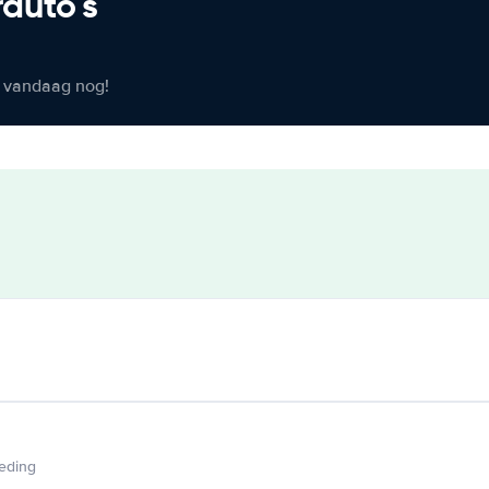
rauto's
er vandaag nog!
ieding