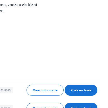
n, zodat u als klant
en.
Meer informatie
Zoek en boek
schikbaar