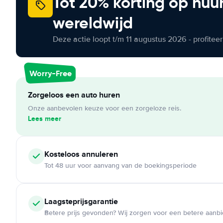
Tot 20% korting op huu
wereldwijd
Deze actie loopt t/m 11 augustus 2026 - profite
Worry-Free
Zorgeloos een auto huren
Onze aanbevolen keuze voor een zorgeloze reis.
Lees meer
Kosteloos
annuleren
Tot 48 uur voor aanvang van de boekingsperiode
Laagsteprijsgarantie
Betere prijs gevonden? Wij zorgen voor een betere aanb