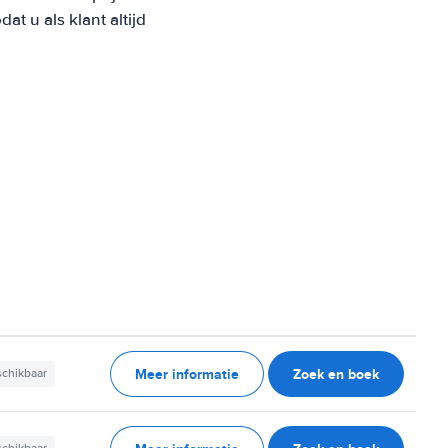
 u als klant altijd
Meer informatie
Zoek en boek
schikbaar