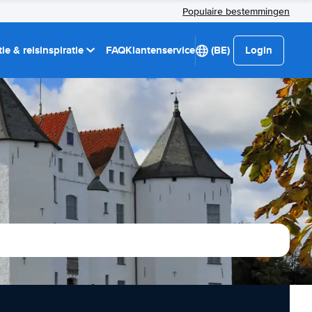
Populaire bestemmingen
ie & reisinspiratie
FAQ
Klantenservice
(BE)
Login