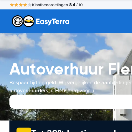
8.4
Klantbeoordelingen
/ 10
Autoverhuur Fl
Bespaar tijd en geld. Wij vergelijken de aanbiedinge
autoverhuurders in Flensburg voor u.