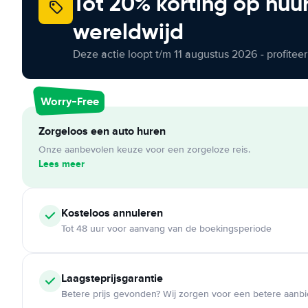
Tot 20% korting op huu
wereldwijd
Deze actie loopt t/m 11 augustus 2026 - profite
Worry-Free
Zorgeloos een auto huren
Onze aanbevolen keuze voor een zorgeloze reis.
Lees meer
Kosteloos
annuleren
Tot 48 uur voor aanvang van de boekingsperiode
Laagsteprijsgarantie
Betere prijs gevonden? Wij zorgen voor een betere aanb