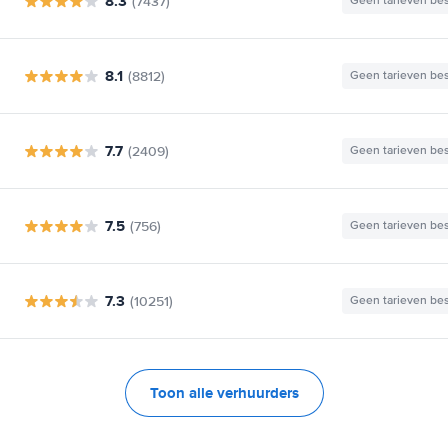
8.3
(7437)
Geen tarieven be
8.1
(8812)
Geen tarieven be
7.7
(2409)
Geen tarieven be
7.5
(756)
Geen tarieven be
7.3
(10251)
Geen tarieven be
Toon alle verhuurders