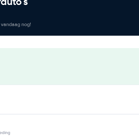
rauto's
er vandaag nog!
ieding