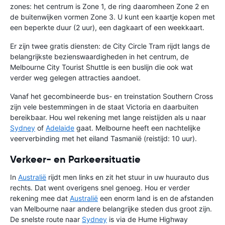
zones: het centrum is Zone 1, de ring daaromheen Zone 2 en
de buitenwijken vormen Zone 3. U kunt een kaartje kopen met
een beperkte duur (2 uur), een dagkaart of een weekkaart.
Er zijn twee gratis diensten: de City Circle Tram rijdt langs de
belangrijkste bezienswaardigheden in het centrum, de
Melbourne City Tourist Shuttle is een buslijn die ook wat
verder weg gelegen attracties aandoet.
Vanaf het gecombineerde bus- en treinstation Southern Cross
zijn vele bestemmingen in de staat Victoria en daarbuiten
bereikbaar. Hou wel rekening met lange reistijden als u naar
Sydney
of
Adelaide
gaat. Melbourne heeft een nachtelijke
veerverbinding met het eiland Tasmanië (reistijd: 10 uur).
Verkeer- en Parkeersituatie
In
Australië
rijdt men links en zit het stuur in uw huurauto dus
rechts. Dat went overigens snel genoeg. Hou er verder
rekening mee dat
Australië
een enorm land is en de afstanden
van Melbourne naar andere belangrijke steden dus groot zijn.
De snelste route naar
Sydney
is via de Hume Highway