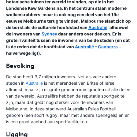
botanische tuinen ter wereld te vinden, op die in het
Londense Kew Gardens na. In het centrum staan moderne
wolkenkrabbers, maar is ook nog een deel van het 19e
eeuwse Melbourne terug te vinden. Melbourne slaat zich op
de borst als de culturele hoofdstad van
Australië
, alhoewel
de inwoners van
Sydney
daar anders over denken. Er is
grote rivaliteit tussen de inwoners van beide steden (en dat
is de reden dat de hoofdstad van
Australië
–
Canberra
–
halverwege ligt).
Bevolking
De stad heeft 3,7 miljoen inwoners. Net als vele andere
steden in
Australië
is het merendeel van Britse of Ierse
afkomst, maar zijn er grote groepen immigranten uit alle delen
van de wereld. Australiërs hebben de reputatie sportgek te
zijn, maar dat geldt nog sterker voor de inwoners van
Melbourne. In deze stad werd Australian Rules Football
geboren (een soort rugby, maar met andere spelregels) en er
is een groot aanbod aan sportfaciliteiten.
Ligging