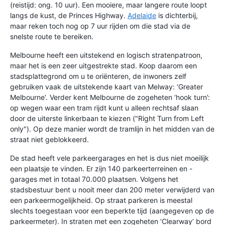
(reistijd: ong. 10 uur). Een mooiere, maar langere route loopt
langs de kust, de Princes Highway.
Adelaide
is dichterbij,
maar reken toch nog op 7 uur rijden om die stad via de
snelste route te bereiken.
Melbourne heeft een uitstekend en logisch stratenpatroon,
maar het is een zeer uitgestrekte stad. Koop daarom een
stadsplattegrond om u te oriënteren, de inwoners zelf
gebruiken vaak de uitstekende kaart van Melway: ‘Greater
Melbourne’. Verder kent Melbourne de zogeheten ‘hook turn’:
op wegen waar een tram rijdt kunt u alleen rechtsaf slaan
door de uiterste linkerbaan te kiezen ("Right Turn from Left
only"). Op deze manier wordt de tramlijn in het midden van de
straat niet geblokkeerd.
De stad heeft vele parkeergarages en het is dus niet moeilijk
een plaatsje te vinden. Er zijn 140 parkeerterreinen en -
garages met in totaal 70.000 plaatsen. Volgens het
stadsbestuur bent u nooit meer dan 200 meter verwijderd van
een parkeermogelijkheid. Op straat parkeren is meestal
slechts toegestaan voor een beperkte tijd (aangegeven op de
parkeermeter). In straten met een zogeheten ‘Clearway’ bord