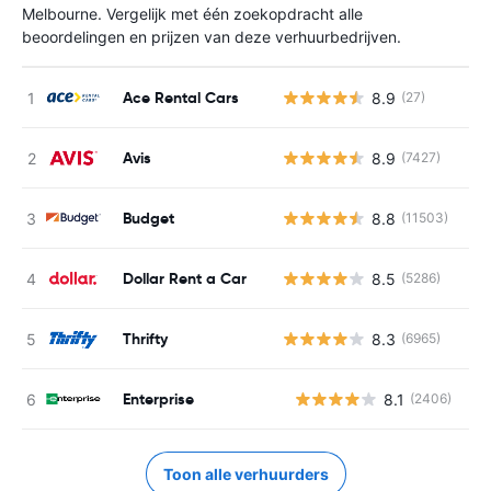
Melbourne. Vergelijk met één zoekopdracht alle
beoordelingen en prijzen van deze verhuurbedrijven.
Ace Rental Cars
8.9
(27)
Avis
8.9
(7427)
Budget
8.8
(11503)
Dollar Rent a Car
8.5
(5286)
Thrifty
8.3
(6965)
Enterprise
8.1
(2406)
G
Toon alle verhuurders