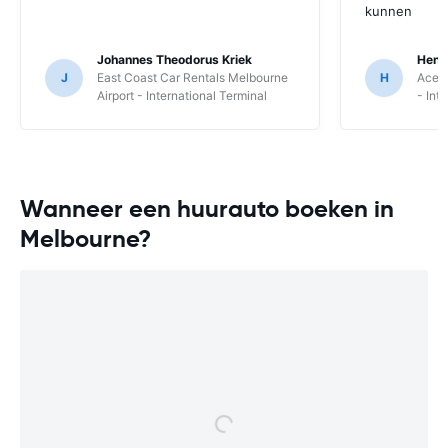
kunnen
Johannes Theodorus Kriek
Henk
J
East Coast Car Rentals Melbourne
H
Ace R
Airport - International Terminal
- Int
Wanneer een huurauto boeken in
Melbourne?