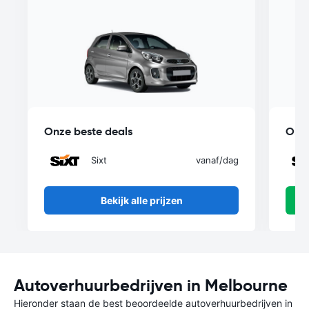
Onze beste deals
Onze
Sixt
vanaf
/dag
Bekijk alle prijzen
Autoverhuurbedrijven in Melbourne
Hieronder staan de best beoordeelde autoverhuurbedrijven in