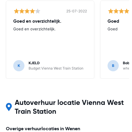
25-07-2022
Goed en overzichtelijk.
Goed
Goed en overzichtelijk.
Goed
KJELD
Bob 
K
B
Budget Vienna West Train Station
whee
Autoverhuur locatie Vienna West
Train Station
Overige verhuurlocaties in Wenen