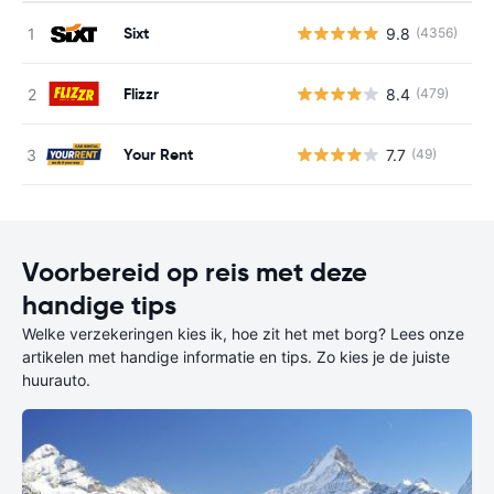
Sixt
9.8
(4356)
G
Flizzr
8.4
(479)
G
Your Rent
7.7
(49)
G
Voorbereid op reis met deze
handige tips
Welke verzekeringen kies ik, hoe zit het met borg? Lees onze
artikelen met handige informatie en tips. Zo kies je de juiste
huurauto.