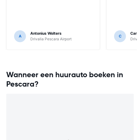
Antonius Wolters
Carol
A
C
Drivalia Pescara Airport
Driva
Wanneer een huurauto boeken in
Pescara?