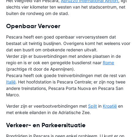
Het vliegveld van Pescara,
Abruzzo International Airport
, ligt
slechts vier kilometer ten westen van het stadscentrum, net
buiten de rondweg om de stad.
Openbaar Vervoer
Pescara heeft een goed openbaar vervoersysteem dat
bestaat uit twintig buslijnen. Overigens komt het weleens voor
dat een busrit om onbekende redenen uitvalt.
Verder zijn er busverbindingen met andere plaatsen in de
regio en is er ook een geregelde busdienst naar
Rome
(prachtige rit door de Apennijnen).
Pescara heeft ook goede treinverbindingen met de rest van
Italië
. Het hoofdstation is Pescara Centrale; er zijn nog twee
andere treinstations, Pescara Porta Nuova en Pescara San
Marco.
Verder zijn er veerbootverbindingen met
Split
in
Kroatië
en
met enkele eilanden in de Adriatische Zee.
Verkeer- en Parkeersituatie
Rondrijden in Pescara is geen enkel probleem. U kunt er op