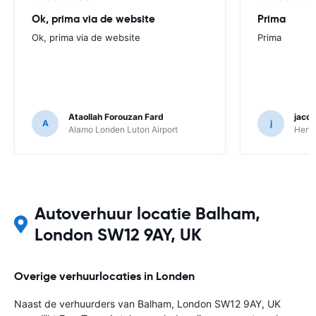
Ok, prima via de website
Prima
Ok, prima via de website
Prima
Ataollah Forouzan Fard
jaco
A
j
Alamo Londen Luton Airport
Hertz
Autoverhuur locatie Balham,
London SW12 9AY, UK
Overige verhuurlocaties in Londen
Naast de verhuurders van Balham, London SW12 9AY, UK