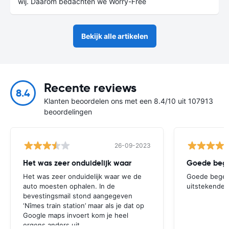
wij. Daarom bedachten we Worry-Free
Bekijk alle artikelen
Recente reviews
8.4
Klanten beoordelen ons met een 8.4/10 uit 107913
beoordelingen
26-09-2023
Het was zeer onduidelijk waar
Het was zeer onduidelijk waar we de
Goede begelei
auto moesten ophalen. In de
uitstekende 
bevestingsmail stond aangegeven
‘Nîmes train station’ maar als je dat op
Google maps invoert kom je heel
ergens anders uit.