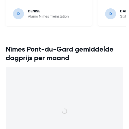
DENISE
DAN
D
D
Alamo Nimes Treinstation
Sixt 
Nîmes Pont-du-Gard gemiddelde
dagprijs per maand