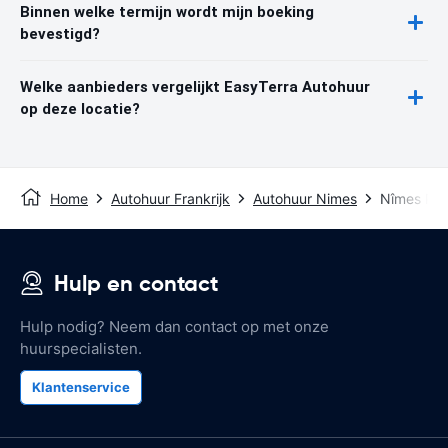
Binnen welke termijn wordt mijn boeking
bevestigd?
Welke aanbieders vergelijkt EasyTerra Autohuur
op deze locatie?
Home
Autohuur Frankrijk
Autohuur Nimes
Nîmes Pon
Hulp en contact
Hulp nodig? Neem dan contact op met onze
huurspecialisten.
Klantenservice