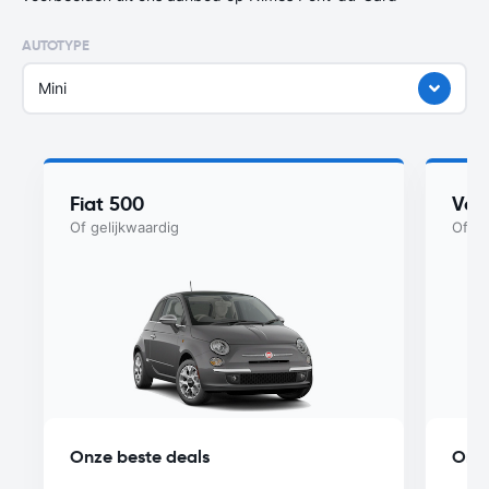
AUTOTYPE
Mini
Fiat 500
Vol
Of gelijkwaardig
Of ge
Onze beste deals
Onze