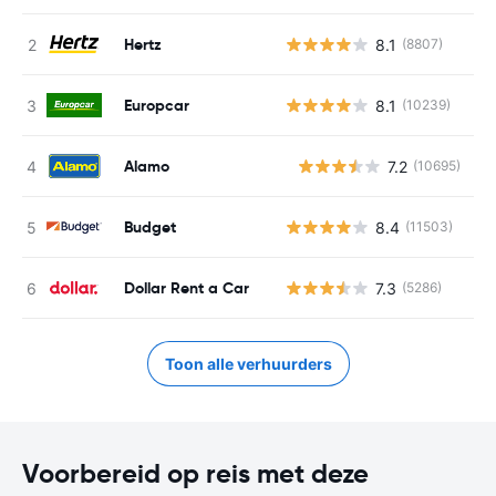
Hertz
8.1
(8807)
Europcar
8.1
(10239)
Alamo
7.2
(10695)
G
Budget
8.4
(11503)
Dollar Rent a Car
7.3
(5286)
Toon alle verhuurders
Voorbereid op reis met deze