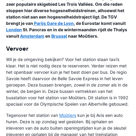
zeer populaire skigebied Les Trois Vallées. Om die reden
stoppen hier diverse hogesnelheidstreinen, alhoewel het
station niet aan een hogesnelheidstraject ligt. De TGV
brengt je van
Parijs Gare de Lyon
, de Eurostar komt vanuit
Londen
St. Pancras en in de wintermaanden rijdt de Thalys
vanuit
Amsterdam
en
Brussel
naar Moûtiers.
Vervoer
Wil je de omgeving bekijken? Voor het station staan taxi’s
klaar. Het is niet nodig deze te reserveren. Verder reizen met
het openbaar vervoer kun je het best doen per bus. De regio
Savoie heeft daarvoor de Belle Savoie Express in het leven
geroepen. Deze bussen brengen, zowel in de zomer als in de
winter, de bergen in. Deze bussen vertrekken van het
busstation voor het station van Moûtiers. Dit station is in 1992
speciaal voor de Olympische Spelen van Albertville gebouwd.
Tegenover het station van
Moûtiers
kun je bij Avis een auto
huren. Deze is op zondag wel gesloten. Bij ophalen en
inleveren van de auto buiten openingstijden kun je de sleutel
inleveren en ophalen bij de manager van het treinstation