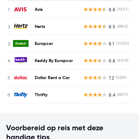
Avis
8.6
(7437)
G
Hertz
8.5
(8812)
G
Europcar
8.1
(10251)
G
Keddy By Europcar
6.8
(4319)
G
Dollar Rent a Car
7.2
(5291)
G
Thrifty
8.4
(6971)
G
Voorbereid op reis met deze
handige tips