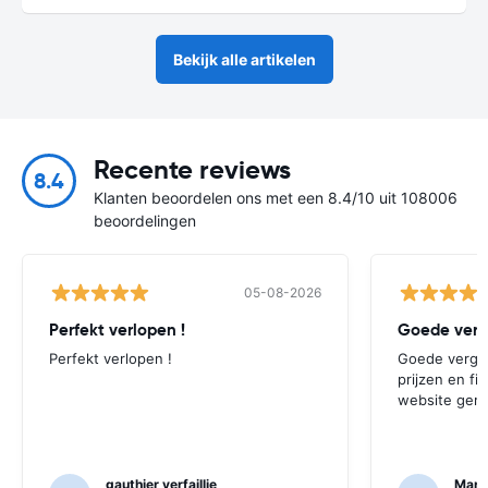
Bekijk alle artikelen
Recente reviews
8.4
Klanten beoordelen ons met een 8.4/10 uit 108006
beoordelingen
05-08-2026
Perfekt verlopen !
Perfekt verlopen !
Goede vergeli
prijzen en fi
website gere
gauthier verfaillie
Mart