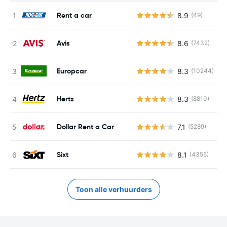
Rent a car
8.9
(49)
G
Avis
8.6
(7432)
G
Europcar
8.3
(10244)
G
Hertz
8.3
(8810)
G
Dollar Rent a Car
7.1
(5289)
G
Sixt
8.1
(4355)
G
Toon alle verhuurders