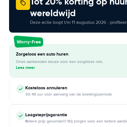
Tot 20% korting op huu
wereldwijd
Deze actie loopt t/m 11 augustus 2026 - profite
Worry-Free
Zorgeloos een auto huren
Onze aanbevolen keuze voor een zorgeloze reis.
Lees meer
Kosteloos
annuleren
Tot 48 uur voor aanvang van de boekingsperiode
Laagsteprijsgarantie
Betere prijs gevonden? Wij zorgen voor een betere aanb