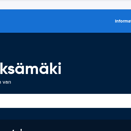
Informat
eksämäki
n van