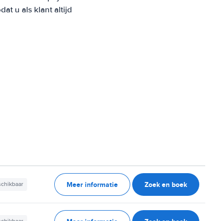
 u als klant altijd
Meer informatie
Zoek en boek
schikbaar