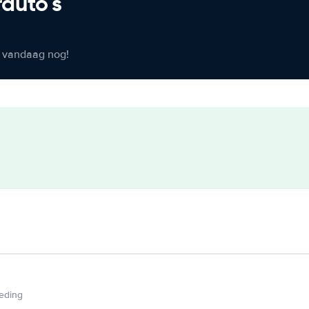
rauto's
er vandaag nog!
ieding