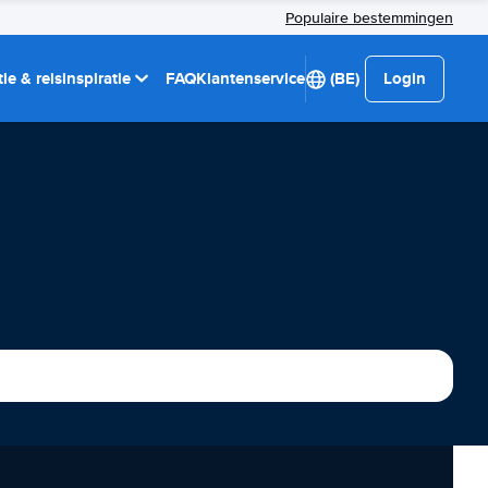
Populaire bestemmingen
ie & reisinspiratie
FAQ
Klantenservice
(BE)
Login