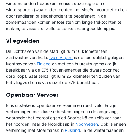
wintermaanden bezoeken mensen deze regio om er
wintersporten (waaronder tochten met sleeën, voortgetrokken
door rendieren of sledehonden) te beoefenen; in de
zomermaanden komen er toeristen om lange trektochten te
maken, te vissen, of zelfs te zoeken naar goudklompjes.
Vliegvelden
De luchthaven van de stad ligt ruim 10 kilometer ten
zuidwesten van Ivalo.
Ivalo Airport
is de noordelijkst gelegen
luchthaven van
Finland
en met een huurauto gemakkelijk
bereikbaar via de E75 (Rovaniementie) die dwars door het
dorp loopt. Saariselkä ligt ruim 25 kilometer ten zuiden van
het vliegveld en is via diezelfde E75 bereikbaar.
Openbaar Vervoer
Er is uitstekend openbaar vervoer in en rond Ivalo. Er zijn
verbindingen met diverse bestemmingen in de omgeving,
waaronder het recreatiegebied Saariselkä en zelfs ver naar
het noorden, naar de Noordkaap in
Noorwegen
. Ook is er een
verbinding met Moermansk in
Rusland
. In de wintermaanden