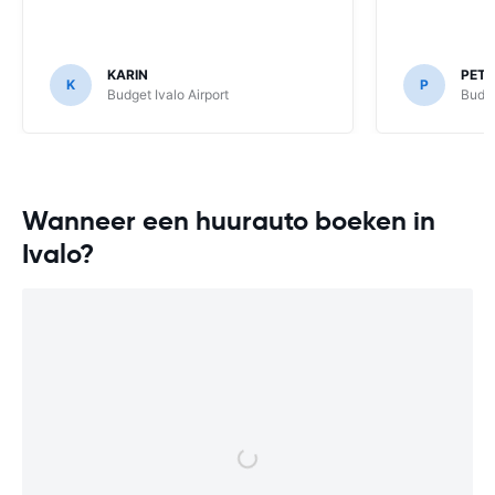
KARIN
PETE
K
P
Budget Ivalo Airport
Budge
Wanneer een huurauto boeken in
Ivalo?