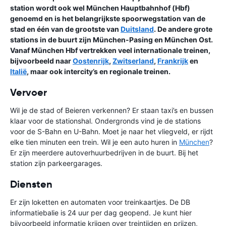
station wordt ook wel München Hauptbahnhof (Hbf)
genoemd en is het belangrijkste spoorwegstation van de
stad en één van de grootste van
Duitsland
. De andere grote
stations in de buurt zijn München-Pasing en München Ost.
Vanaf München Hbf vertrekken veel internationale treinen,
bijvoorbeeld naar
Oostenrijk
,
Zwitserland
,
Frankrijk
en
Italië
, maar ook intercity’s en regionale treinen.
Vervoer
Wil je de stad of Beieren verkennen? Er staan taxi’s en bussen
klaar voor de stationshal. Ondergronds vind je de stations
voor de S-Bahn en U-Bahn. Moet je naar het vliegveld, er rijdt
elke tien minuten een trein. Wil je een auto huren in
München
?
Er zijn meerdere autoverhuurbedrijven in de buurt. Bij het
station zijn parkeergarages.
Diensten
Er zijn loketten en automaten voor treinkaartjes. De DB
informatiebalie is 24 uur per dag geopend. Je kunt hier
bijvoorbeeld informatie krijgen over treintijden en prijzen,