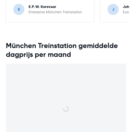
E.P.W. Korevaar
Joha
E
J
Enterprise München Treinstation
Europ
München Treinstation gemiddelde
dagprijs per maand