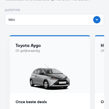
AUTOTYPE
Mini
Toyota Aygo
Hyu
Of gelijkwaardig
Of ge
Onze beste deals
Onze