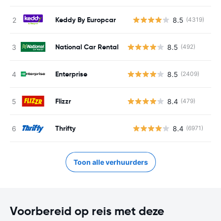
Keddy By Europcar
8.5
(4319)
G
National Car Rental
8.5
(492)
Enterprise
8.5
(2409)
Flizzr
8.4
(479)
Thrifty
8.4
(6971)
G
Toon alle verhuurders
Voorbereid op reis met deze