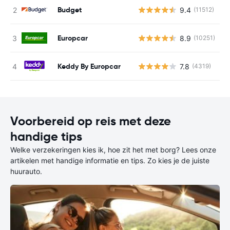
Budget
9.4
(11512)
G
Europcar
8.9
(10251)
G
Keddy By Europcar
7.8
(4319)
G
Voorbereid op reis met deze
handige tips
Welke verzekeringen kies ik, hoe zit het met borg? Lees onze
artikelen met handige informatie en tips. Zo kies je de juiste
huurauto.