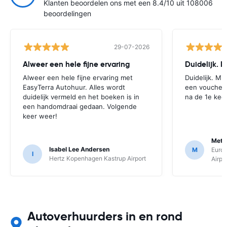
Klanten beoordelen ons met een 8.4/10 uit 108006
beoordelingen
29-07-2026
Alweer een hele fijne ervaring
Duidelijk. 
Alweer een hele fijne ervaring met
Duidelijk. Mi
EasyTerra Autohuur. Alles wordt
een voucher t
duidelijk vermeld en het boeken is in
na de 1e keer
een handomdraai gedaan. Volgende
keer weer!
Mett
Isabel Lee Andersen
M
Euro
I
Hertz Kopenhagen Kastrup Airport
Airpo
Autoverhuurders in en rond