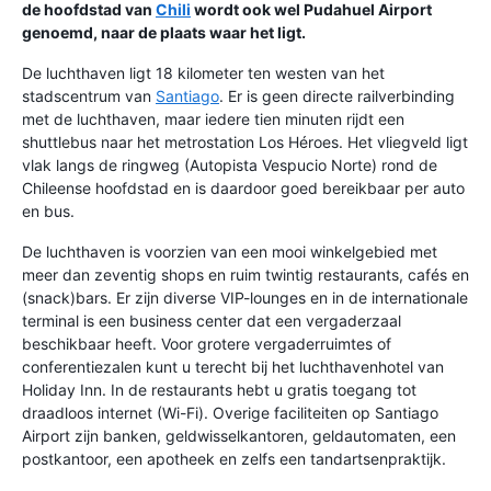
de hoofdstad van
Chili
wordt ook wel Pudahuel Airport
genoemd, naar de plaats waar het ligt.
De luchthaven ligt 18 kilometer ten westen van het
stadscentrum van
Santiago
. Er is geen directe railverbinding
met de luchthaven, maar iedere tien minuten rijdt een
shuttlebus naar het metrostation Los Héroes. Het vliegveld ligt
vlak langs de ringweg (Autopista Vespucio Norte) rond de
Chileense hoofdstad en is daardoor goed bereikbaar per auto
en bus.
De luchthaven is voorzien van een mooi winkelgebied met
meer dan zeventig shops en ruim twintig restaurants, cafés en
(snack)bars. Er zijn diverse VIP-lounges en in de internationale
terminal is een business center dat een vergaderzaal
beschikbaar heeft. Voor grotere vergaderruimtes of
conferentiezalen kunt u terecht bij het luchthavenhotel van
Holiday Inn. In de restaurants hebt u gratis toegang tot
draadloos internet (Wi-Fi). Overige faciliteiten op Santiago
Airport zijn banken, geldwisselkantoren, geldautomaten, een
postkantoor, een apotheek en zelfs een tandartsenpraktijk.