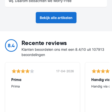
wij. Daarom bedachten we Worry-Free
Bekijk alle artikelen
Recente reviews
8.4
Klanten beoordelen ons met een 8.4/10 uit 107913
beoordelingen
17-04-2026
Prima
Handig via 
Prima
Handig via d