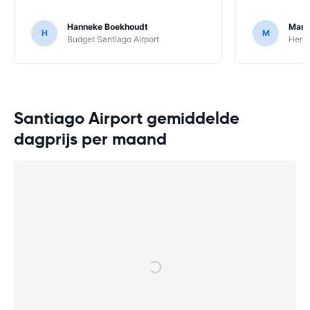
Hanneke Boekhoudt
Marc
H
M
Budget Santiago Airport
Hertz
Santiago Airport gemiddelde
dagprijs per maand