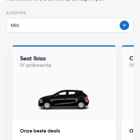
AUTOTYPE
Mini
Seat Ibiza
Che
Of gelijkwaardig
Of ge
Onze beste deals
Onze