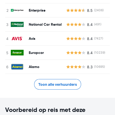
Enterprise
8.5
(2406)
National Car Rental
8.4
(491)
Avis
8.4
(7427)
Europcar
8.4
(10239)
Alamo
8.3
(10695)
Toon alle verhuurders
Voorbereid op reis met deze