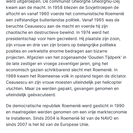
werd uitgeroepen. De communist Gheorghe Gheorghiu-Dej
kwam aan de macht. In 1958 bliezen de Sovjettroepen de
aftocht en vanaf 1960 voerde het communistische Roemenië
een zelfstandige buitenlandse politiek. Vanaf 1965 was de
beruchte Ceausescu aan de macht en voerde hij zijn
chaotische en destructieve bewind. In 1974 werd het
presidentschap voor hem gecreëerd. Hij plaatste zijn zoon,
zijn vrouw en drie van zijn broers op belangrijke politieke
posities en verkwistte enorme bedragen aan bizarre
projecten. Afgezien van het zogenaamde 'Gouden Tijdperk' in
de late zestiger en vroege zeventiger jaren, ging het
economisch gezien schrikbarend slecht met Roemenië. In
1989 kwam het Roemeense volk in opstand tegen de dictator.
Ceausescu en zijn vrouw moesten uiteindelijk per helicopter
vluchten. Maar ze werden gepakt, gevangen genomen en
uiteindelijk geëxecuteerd.
De democratische republiek Roemenië werd gesticht in 1990
en maatregelen werden genomen om een vrije markteconomie
te installeren. Sinds 2004 is Roemenië lid van de NAVO en
sinds 2007 is het lid van de Europese Unie.