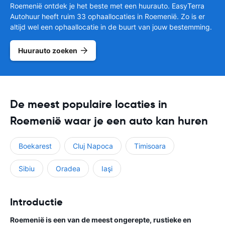
Roemenië ontdek je het beste met een huurauto. EasyTerra
Autohuur heeft ruim 33 ophaallocaties in Roemenië. Zo is er
altijd wel een ophaallocatie in de buurt van jouw bestemming.
Huurauto zoeken
De meest populaire locaties in
Roemenië waar je een auto kan huren
Boekarest
Cluj Napoca
Timisoara
Sibiu
Oradea
Iaşi
Introductie
Roemenië is een van de meest ongerepte, rustieke en