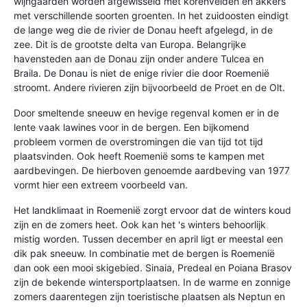
wijngaarden worden afgewisseld met korenvelden en akkers
met verschillende soorten groenten. In het zuidoosten eindigt
de lange weg die de rivier de Donau heeft afgelegd, in de
zee. Dit is de grootste delta van Europa. Belangrijke
havensteden aan de Donau zijn onder andere Tulcea en
Braila. De Donau is niet de enige rivier die door Roemenië
stroomt. Andere rivieren zijn bijvoorbeeld de Proet en de Olt.
Door smeltende sneeuw en hevige regenval komen er in de
lente vaak lawines voor in de bergen. Een bijkomend
probleem vormen de overstromingen die van tijd tot tijd
plaatsvinden. Ook heeft Roemenië soms te kampen met
aardbevingen. De hierboven genoemde aardbeving van 1977
vormt hier een extreem voorbeeld van.
Het landklimaat in Roemenië zorgt ervoor dat de winters koud
zijn en de zomers heet. Ook kan het 's winters behoorlijk
mistig worden. Tussen december en april ligt er meestal een
dik pak sneeuw. In combinatie met de bergen is Roemenië
dan ook een mooi skigebied. Sinaia, Predeal en Poiana Brasov
zijn de bekende wintersportplaatsen. In de warme en zonnige
zomers daarentegen zijn toeristische plaatsen als Neptun en