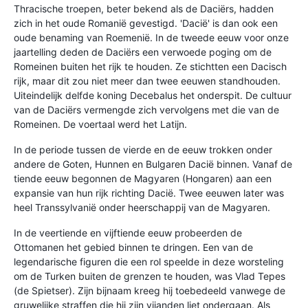
Thracische troepen, beter bekend als de Daciërs, hadden
zich in het oude Romanië gevestigd. 'Dacië' is dan ook een
oude benaming van Roemenië. In de tweede eeuw voor onze
jaartelling deden de Daciërs een verwoede poging om de
Romeinen buiten het rijk te houden. Ze stichtten een Dacisch
rijk, maar dit zou niet meer dan twee eeuwen standhouden.
Uiteindelijk delfde koning Decebalus het onderspit. De cultuur
van de Daciërs vermengde zich vervolgens met die van de
Romeinen. De voertaal werd het Latijn.
In de periode tussen de vierde en de eeuw trokken onder
andere de Goten, Hunnen en Bulgaren Dacië binnen. Vanaf de
tiende eeuw begonnen de Magyaren (Hongaren) aan een
expansie van hun rijk richting Dacië. Twee eeuwen later was
heel Transsylvanië onder heerschappij van de Magyaren.
In de veertiende en vijftiende eeuw probeerden de
Ottomanen het gebied binnen te dringen. Een van de
legendarische figuren die een rol speelde in deze worsteling
om de Turken buiten de grenzen te houden, was Vlad Tepes
(de Spietser). Zijn bijnaam kreeg hij toebedeeld vanwege de
gruwelijke straffen die hij zijn vijanden liet ondergaan. Als