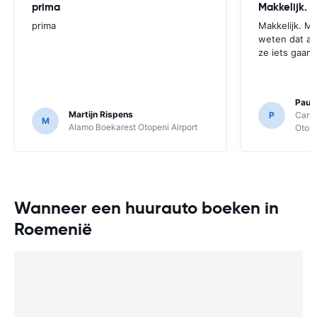
prima
prima
Makkelijk. M
weten dat al
ze iets gaan
Paul
Martijn Rispens
P
Carwi
M
Alamo Boekarest Otopeni Airport
Otope
Wanneer een huurauto boeken in
Roemenië