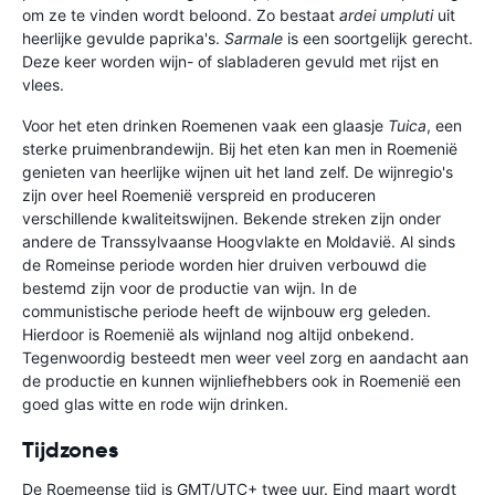
om ze te vinden wordt beloond. Zo bestaat
ardei umpluti
uit
heerlijke gevulde paprika's.
Sarmale
is een soortgelijk gerecht.
Deze keer worden wijn- of slabladeren gevuld met rijst en
vlees.
Voor het eten drinken Roemenen vaak een glaasje
Tuica
, een
sterke pruimenbrandewijn. Bij het eten kan men in Roemenië
genieten van heerlijke wijnen uit het land zelf. De wijnregio's
zijn over heel Roemenië verspreid en produceren
verschillende kwaliteitswijnen. Bekende streken zijn onder
andere de Transsylvaanse Hoogvlakte en Moldavië. Al sinds
de Romeinse periode worden hier druiven verbouwd die
bestemd zijn voor de productie van wijn. In de
communistische periode heeft de wijnbouw erg geleden.
Hierdoor is Roemenië als wijnland nog altijd onbekend.
Tegenwoordig besteedt men weer veel zorg en aandacht aan
de productie en kunnen wijnliefhebbers ook in Roemenië een
goed glas witte en rode wijn drinken.
Tijdzones
De Roemeense tijd is GMT/UTC+ twee uur. Eind maart wordt