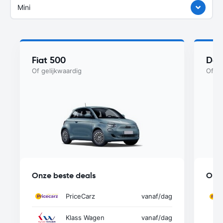
Mini
Fiat 500
Dac
Of gelijkwaardig
Of ge
Onze beste deals
Onze
PriceCarz
vanaf
/dag
Klass Wagen
vanaf
/dag