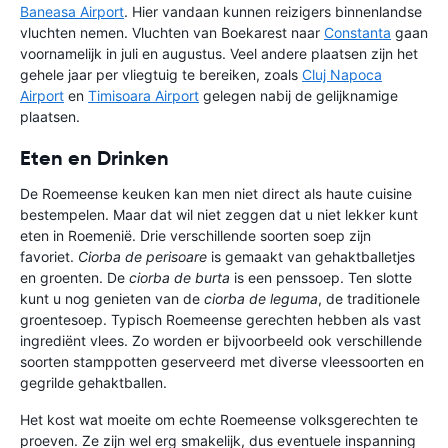
Baneasa Airport
. Hier vandaan kunnen reizigers binnenlandse
vluchten nemen. Vluchten van Boekarest naar
Constanta
gaan
voornamelijk in juli en augustus. Veel andere plaatsen zijn het
gehele jaar per vliegtuig te bereiken, zoals
Cluj Napoca
Airport
en
Timisoara Airport
gelegen nabij de gelijknamige
plaatsen.
Eten en Drinken
De Roemeense keuken kan men niet direct als haute cuisine
bestempelen. Maar dat wil niet zeggen dat u niet lekker kunt
eten in Roemenië. Drie verschillende soorten soep zijn
favoriet.
Ciorba de perisoare
is gemaakt van gehaktballetjes
en groenten. De
ciorba de burta
is een penssoep. Ten slotte
kunt u nog genieten van de
ciorba de leguma
, de traditionele
groentesoep. Typisch Roemeense gerechten hebben als vast
ingrediënt vlees. Zo worden er bijvoorbeeld ook verschillende
soorten stamppotten geserveerd met diverse vleessoorten en
gegrilde gehaktballen.
Het kost wat moeite om echte Roemeense volksgerechten te
proeven. Ze zijn wel erg smakelijk, dus eventuele inspanning