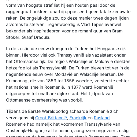
vorm van hoogste straf liet hij een houten paal door de
ruggengraat prikken, daarbij oppassend geen fatale zenuw te
raken. De ongelukkige zou op deze manier twee dagen lijden
alvorens te sterven. Tegenwoordig is Vlad Tepes evenwel
bekender als inspiratiebron voor de romanfiguur van Bram
Stoker: Graaf Dracula.
In de zestiende eeuw drongen de Turken het Hongaarse rijk
binnen. Hierdoor viel ook Transsylvanië als vazalstaat onder
het Ottomaanse rijk. De regio's Walachije en Moldavië deelden
hetzelfde lot als Transsylvanië. De Turken bleven tot ver in de
negentiende eeuw over Moldavië en Walachije heersen. De
Krimoorlog, die van 1853 tot 1856 woedde, versterkte echter
het nationalisme in Roemenië. In 1877 werd Roemenië
uitgeroepen tot onafhankelijke staat. Het tijdperk van
Ottomaanse overheersing was voorbij.
Tijdens de Eerste Wereldoorlog schaarde Roemenië zich
vervolgens bij
Groot-Brittannië
,
Frankrijk
en
Rusland
.
Roemenië had namelijk het voornemen Transsylvanië van
Oostenrijk-Hongarije af te nemen, aangezien ongeveer zestig
procent van de bewoners in deze streek Roemeens was. Toen