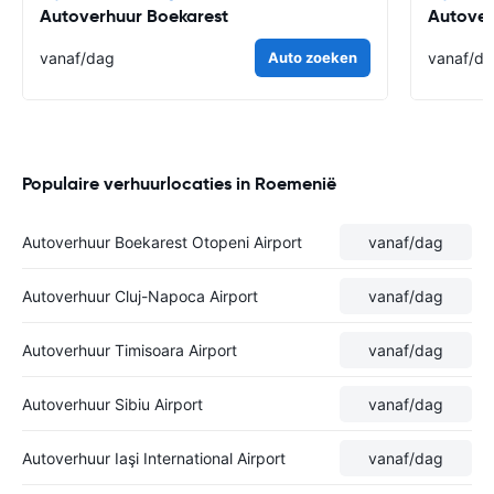
Autoverhuur Boekarest
Autover
vanaf
/dag
Auto zoeken
vanaf
/d
Populaire verhuurlocaties in Roemenië
Autoverhuur Boekarest Otopeni Airport
vanaf
/dag
Autoverhuur Cluj-Napoca Airport
vanaf
/dag
Autoverhuur Timisoara Airport
vanaf
/dag
Autoverhuur Sibiu Airport
vanaf
/dag
Autoverhuur Iaşi International Airport
vanaf
/dag