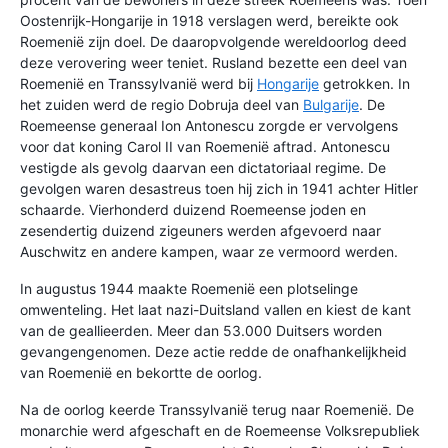
Oostenrijk-Hongarije in 1918 verslagen werd, bereikte ook
Roemenië zijn doel. De daaropvolgende wereldoorlog deed
deze verovering weer teniet. Rusland bezette een deel van
Roemenië en Transsylvanië werd bij
Hongarije
getrokken. In
het zuiden werd de regio Dobruja deel van
Bulgarije
. De
Roemeense generaal Ion Antonescu zorgde er vervolgens
voor dat koning Carol II van Roemenië aftrad. Antonescu
vestigde als gevolg daarvan een dictatoriaal regime. De
gevolgen waren desastreus toen hij zich in 1941 achter Hitler
schaarde. Vierhonderd duizend Roemeense joden en
zesendertig duizend zigeuners werden afgevoerd naar
Auschwitz en andere kampen, waar ze vermoord werden.
In augustus 1944 maakte Roemenië een plotselinge
omwenteling. Het laat nazi-Duitsland vallen en kiest de kant
van de geallieerden. Meer dan 53.000 Duitsers worden
gevangengenomen. Deze actie redde de onafhankelijkheid
van Roemenië en bekortte de oorlog.
Na de oorlog keerde Transsylvanië terug naar Roemenië. De
monarchie werd afgeschaft en de Roemeense Volksrepubliek