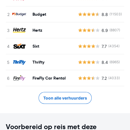
Budget
8.8
(11503)
G
Hertz
6.9
(8807)
G
Sixt
7.7
(4354)
G
Thrifty
8.4
(6965)
G
FireFly Car Rental
7.2
(4033)
G
Toon alle verhuurders
Voorbereid op reis met deze