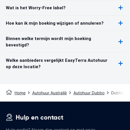
Wat is het Worry-Free label?
Hoe kan ik mijn boeking wijzigen of annuleren?
Binnen welke termijn wordt mijn boeking
bevestigd?
Welke aanbieders vergelijkt EasyTerra Autohuur
op deze locatie?
Home
Autohuur Australië
Autohuur Dubbo
Dubbo Air
Hulp en contact
Hulp nodig? Neem dan contact op met onze