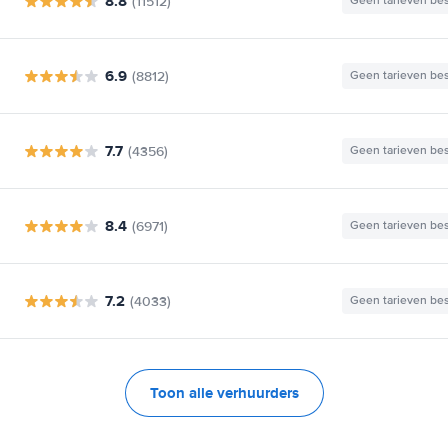
8.8
(11512)
Geen tarieven be
6.9
(8812)
Geen tarieven be
7.7
(4356)
Geen tarieven be
8.4
(6971)
Geen tarieven be
7.2
(4033)
Geen tarieven be
Toon alle verhuurders