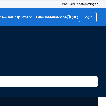
Populaire bestemmingen
ie & reisinspiratie
FAQ
Klantenservice
(BE)
Login