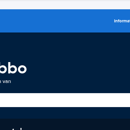
Informat
ubbo
n van