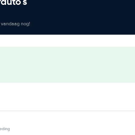
rauto's
er vandaag nog!
ieding