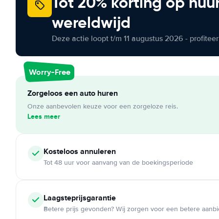
Tot 20% korting op huu
wereldwijd
Deze actie loopt t/m 11 augustus 2026 - profite
Worry-Free
Zorgeloos een auto huren
Onze aanbevolen keuze voor een zorgeloze reis.
Lees meer
Kosteloos
annuleren
Tot 48 uur voor aanvang van de boekingsperiode
Laagsteprijsgarantie
Betere prijs gevonden? Wij zorgen voor een betere aanb