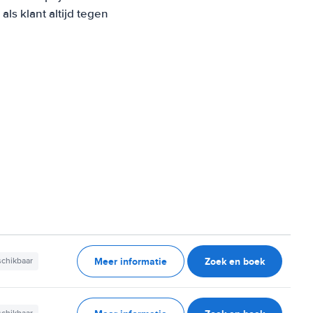
s klant altijd tegen
Meer informatie
Zoek en boek
schikbaar