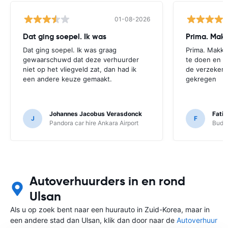
01-08-2026
Dat ging soepel. Ik was
Prima. Makk
Dat ging soepel. Ik was graag
Prima. Makke
gewaarschuwd dat deze verhuurder
te doen en z
niet op het vliegveld zat, dan had ik
de verzekeri
een andere keuze gemaakt.
gekregen
Johannes Jacobus Verasdonck
Fatih
J
F
Pandora car hire Ankara Airport
Budge
Autoverhuurders in en rond
Ulsan
Als u op zoek bent naar een huurauto in Zuid-Korea, maar in
een andere stad dan Ulsan, klik dan door naar de
Autoverhuur