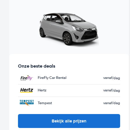
Onze beste deals
FireFly Car Rental
vanaf
/dag
Hertz
vanaf
/dag
Tempest
vanaf
/dag
Bekijk alle prijzen