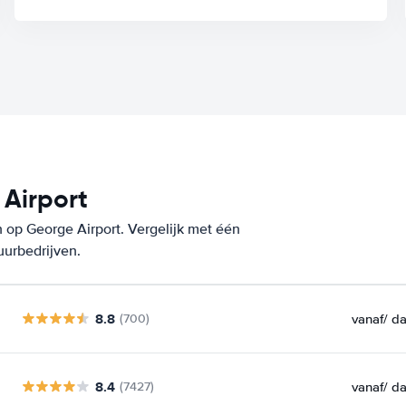
Airport
 op George Airport. Vergelijk met één
uurbedrijven.
8.8
vanaf
/ d
(700)
8.4
vanaf
/ d
(7427)