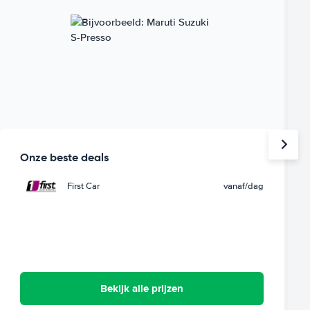
Onze beste deals
First Car
vanaf
/dag
Bekijk alle prijzen