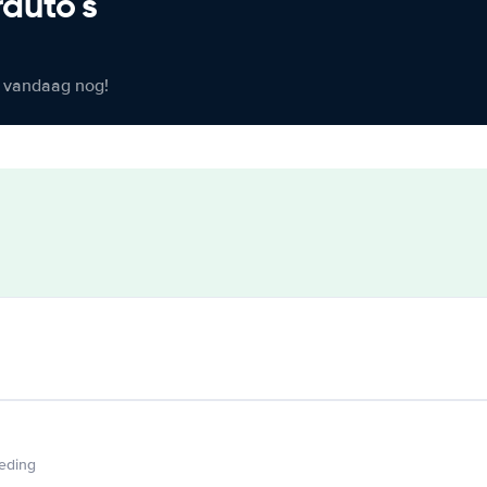
rauto's
er vandaag nog!
ieding