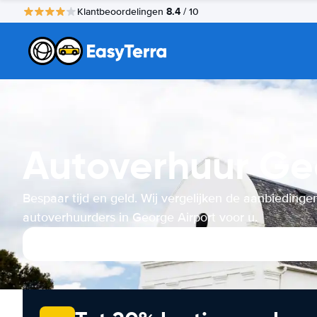
8.4
Klantbeoordelingen
/ 10
Autoverhuur Ge
Bespaar tijd en geld. Wij vergelijken de aanbiedinge
autoverhuurders in George Airport voor u.