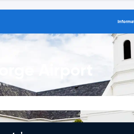
Informat
orge Airport
n van