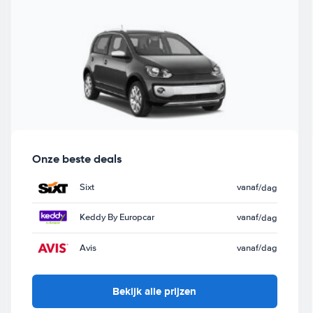
Onze beste deals
Sixt
vanaf
/dag
Keddy By Europcar
vanaf
/dag
Avis
vanaf
/dag
Bekijk alle prijzen