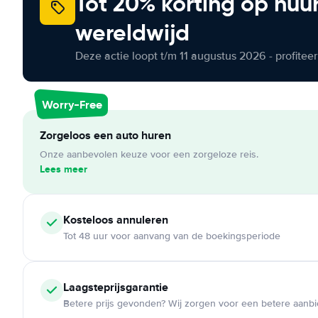
Tot 20% korting op huu
wereldwijd
Deze actie loopt t/m 11 augustus 2026 - profite
Worry-Free
Zorgeloos een auto huren
Onze aanbevolen keuze voor een zorgeloze reis.
Lees meer
Kosteloos
annuleren
Tot 48 uur voor aanvang van de boekingsperiode
Laagsteprijsgarantie
Betere prijs gevonden? Wij zorgen voor een betere aanb