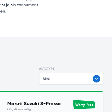
at je als consument
ken.
AUTOTYPE
Mini
Maruti Suzuki S-Presso
Worry-Free
Of gelijkwaardig