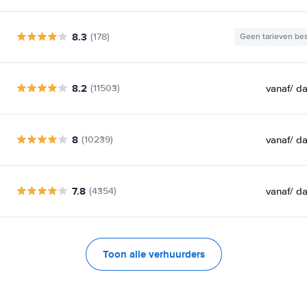
8.3
(178)
Geen tarieven be
8.2
vanaf
/ d
(11503)
8
vanaf
/ d
(10239)
7.8
vanaf
/ d
(4354)
Toon alle verhuurders