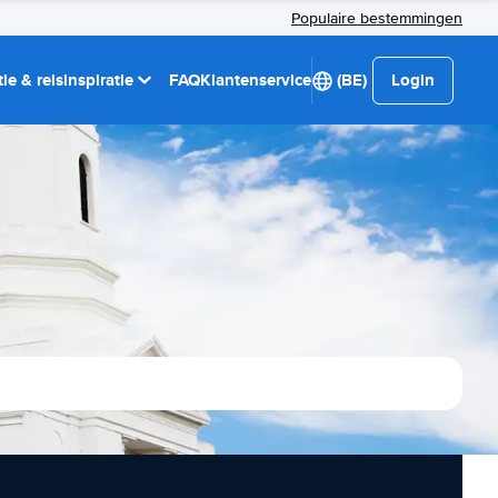
Populaire bestemmingen
ie & reisinspiratie
FAQ
Klantenservice
(BE)
Login