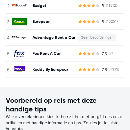
Budget
8
(11512)
G
Europcar
8
(10251)
G
Advantage Rent a Car
Geen beoordelingen
Fox Rent A Car
7.3
(71)
G
Keddy By Europcar
7.6
(4319)
G
Voorbereid op reis met deze
handige tips
Welke verzekeringen kies ik, hoe zit het met borg? Lees onze
artikelen met handige informatie en tips. Zo kies je de juiste
huurauto.