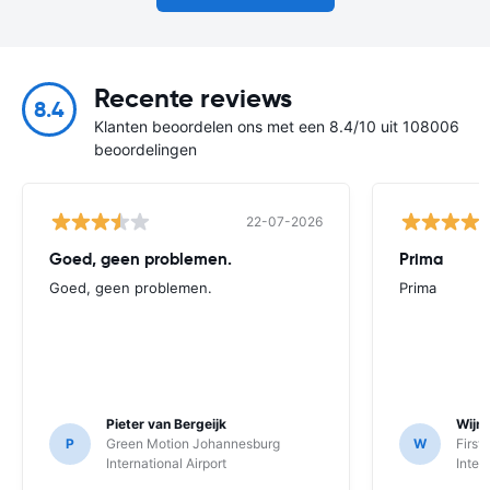
Recente reviews
8.4
Klanten beoordelen ons met een 8.4/10 uit 108006
beoordelingen
22-07-2026
Goed, geen problemen.
Prima
Goed, geen problemen.
Prima
Pieter van Bergeijk
Wijnt
P
Green Motion Johannesburg
W
First
International Airport
Inter