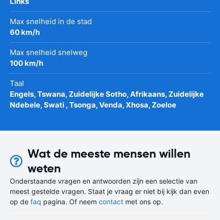
Links
Max snelheid in de stad
60 km/h
Max snelheid snelweg
100 km/h
Taal
Engels, Tswana, Zuidelijke Sotho, Afrikaans, Zuidelijke
Ndebele, Swati , Tsonga, Venda, Xhosa, Zoeloe
Wat de meeste mensen willen
weten
Onderstaande vragen en antwoorden zijn een selectie van
meest gestelde vragen. Staat je vraag er niet bij kijk dan even
op de
faq
pagina. Of neem
contact
met ons op.