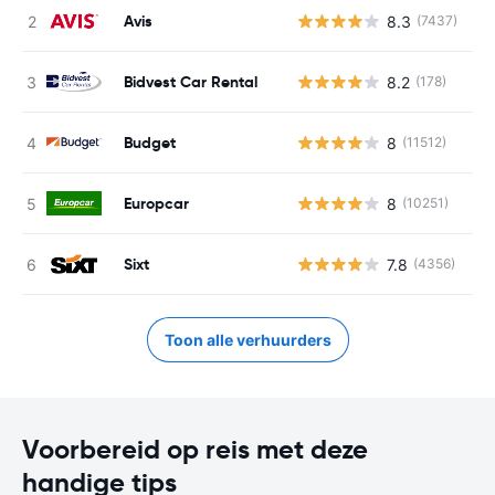
Avis
8.3
(7437)
G
Bidvest Car Rental
8.2
(178)
G
Budget
8
(11512)
G
Europcar
8
(10251)
G
Sixt
7.8
(4356)
G
Toon alle verhuurders
Voorbereid op reis met deze
handige tips