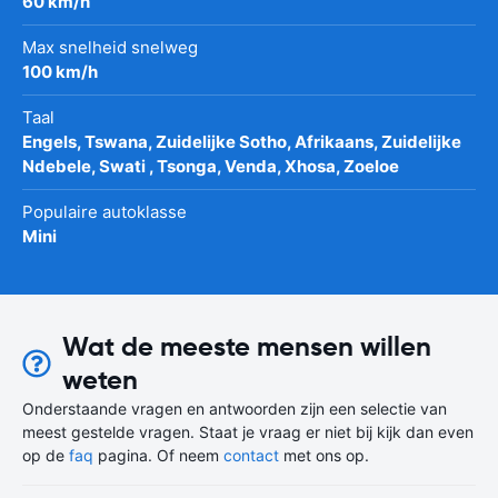
60 km/h
Max snelheid snelweg
100 km/h
Taal
Engels, Tswana, Zuidelijke Sotho, Afrikaans, Zuidelijke
Ndebele, Swati , Tsonga, Venda, Xhosa, Zoeloe
Populaire autoklasse
Mini
Wat de meeste mensen willen
weten
Onderstaande vragen en antwoorden zijn een selectie van
meest gestelde vragen. Staat je vraag er niet bij kijk dan even
op de
faq
pagina. Of neem
contact
met ons op.