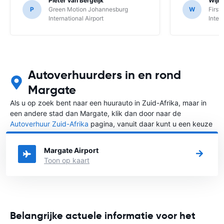
Pieter van Bergeijk
Wijnt
P
Green Motion Johannesburg
W
First
International Airport
Inter
Autoverhuurders in en rond
Margate
Als u op zoek bent naar een huurauto in Zuid-Afrika, maar in
een andere stad dan Margate, klik dan door naar de
Autoverhuur Zuid-Afrika
pagina, vanuit daar kunt u een keuze
maken in welke stad in Zuid-Afrika u een auto huren wilt.
Margate Airport
Toon op kaart
Belangrijke actuele informatie voor het