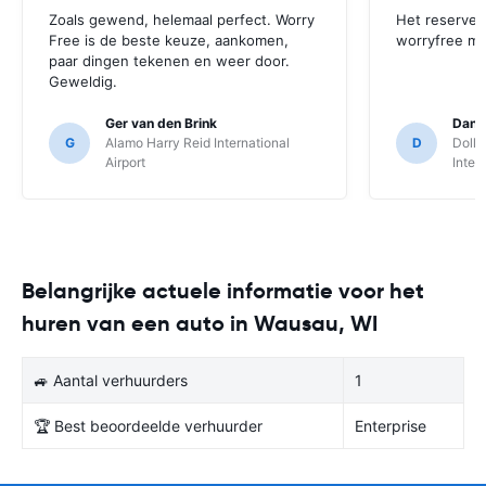
Zoals gewend, helemaal perfect. Worry
Het reserver
Free is de beste keuze, aankomen,
worryfree mo
paar dingen tekenen en weer door.
Geweldig.
Ger van den Brink
Danie
G
Alamo Harry Reid International
D
Dolla
Airport
Inter
Belangrijke actuele informatie voor het
huren van een auto in Wausau, WI
🚙 Aantal verhuurders
1
🏆 Best beoordeelde verhuurder
Enterprise