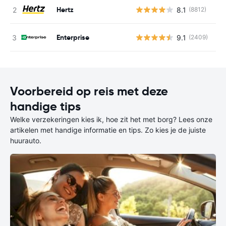
Hertz
8.1
(8812)
G
Enterprise
9.1
(2409)
G
Voorbereid op reis met deze
handige tips
Welke verzekeringen kies ik, hoe zit het met borg? Lees onze
artikelen met handige informatie en tips. Zo kies je de juiste
huurauto.