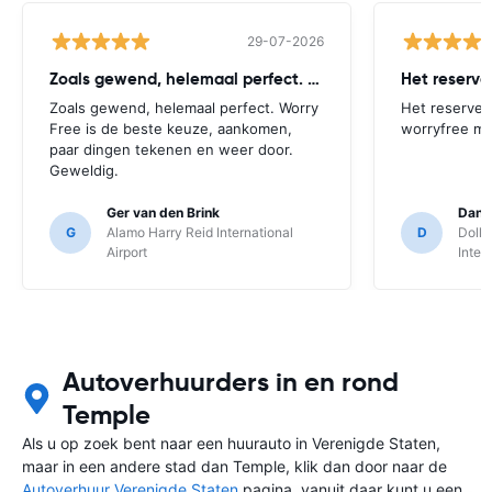
29-07-2026
Zoals gewend, helemaal perfect. Worry
Het reserv
Zoals gewend, helemaal perfect. Worry
Het reserver
Free is de beste keuze, aankomen,
worryfree mo
paar dingen tekenen en weer door.
Geweldig.
Ger van den Brink
Danie
G
Alamo Harry Reid International
D
Dolla
Airport
Inter
Autoverhuurders in en rond
Temple
Als u op zoek bent naar een huurauto in Verenigde Staten,
maar in een andere stad dan Temple, klik dan door naar de
Autoverhuur Verenigde Staten
pagina, vanuit daar kunt u een