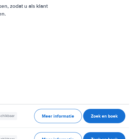
n, zodat u als klant
en.
Meer informatie
Zoek en boek
schikbaar