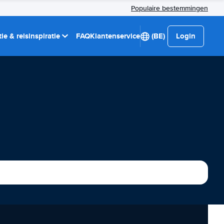
Populaire bestemmingen
ie & reisinspiratie
FAQ
Klantenservice
(BE)
Login