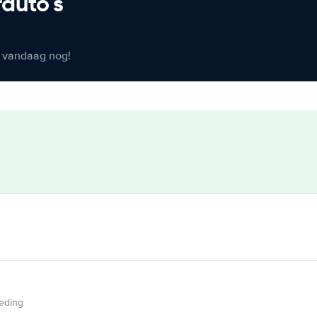
rauto's
er vandaag nog!
ieding