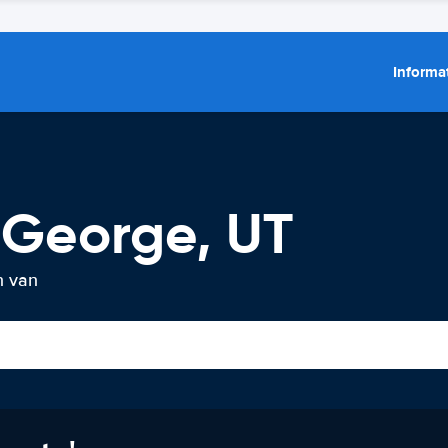
Informat
 George, UT
n van