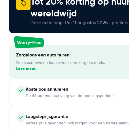
Tot 20% korting op huu
wereldwijd
Deze actie loopt t/m 11 augustus 2026 - profite
Worry-Free
Zorgeloos een auto huren
Onze aanbevolen keuze voor een zorgeloze reis.
Lees meer
Kosteloos
annuleren
Tot 48 uur voor aanvang van de boekingsperiode
Laagsteprijsgarantie
Betere prijs gevonden? Wij zorgen voor een betere aanb