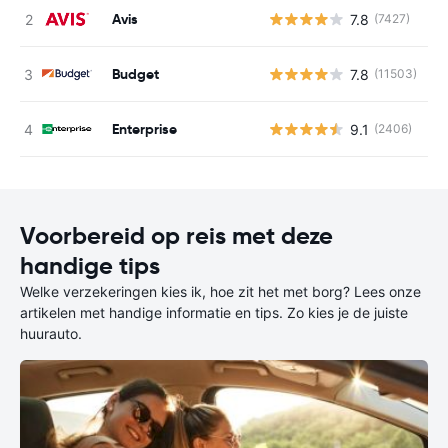
Avis
7.8
(7427)
G
Budget
7.8
(11503)
G
Enterprise
9.1
(2406)
G
Voorbereid op reis met deze
handige tips
Welke verzekeringen kies ik, hoe zit het met borg? Lees onze
artikelen met handige informatie en tips. Zo kies je de juiste
huurauto.