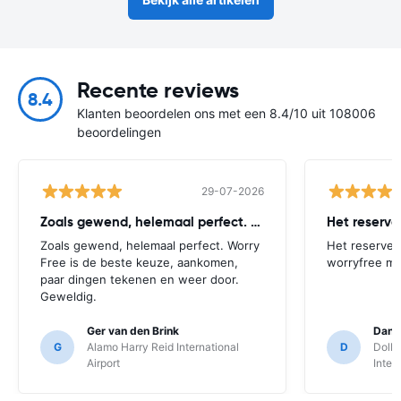
Recente reviews
8.4
Klanten beoordelen ons met een 8.4/10 uit 108006
beoordelingen
29-07-2026
Zoals gewend, helemaal perfect. Worry
Het reserv
Zoals gewend, helemaal perfect. Worry
Het reserver
Free is de beste keuze, aankomen,
worryfree mo
paar dingen tekenen en weer door.
Geweldig.
Ger van den Brink
Danie
G
Alamo Harry Reid International
D
Dolla
Airport
Inter