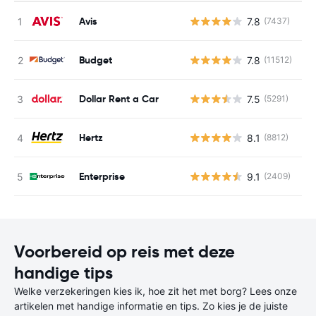
Avis
7.8
(7437)
G
Budget
7.8
(11512)
G
Dollar Rent a Car
7.5
(5291)
G
Hertz
8.1
(8812)
G
Enterprise
9.1
(2409)
G
Voorbereid op reis met deze
handige tips
Welke verzekeringen kies ik, hoe zit het met borg? Lees onze
artikelen met handige informatie en tips. Zo kies je de juiste