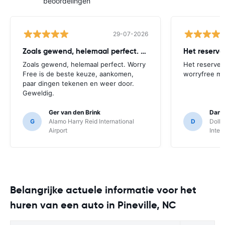
beoordelingen
29-07-2026
Zoals gewend, helemaal perfect. Worry
Het reserv
Zoals gewend, helemaal perfect. Worry
Het reserver
Free is de beste keuze, aankomen,
worryfree mo
paar dingen tekenen en weer door.
Geweldig.
Ger van den Brink
Danie
G
Alamo Harry Reid International
D
Dolla
Airport
Inter
Belangrijke actuele informatie voor het
huren van een auto in Pineville, NC