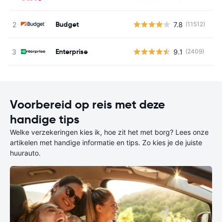
Budget
7.8
(11512)
G
Enterprise
9.1
(2409)
G
Voorbereid op reis met deze
handige tips
Welke verzekeringen kies ik, hoe zit het met borg? Lees onze
artikelen met handige informatie en tips. Zo kies je de juiste
huurauto.