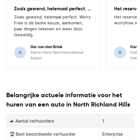
Zoals gewend, helemaal perfect. Worry
Het reserv
Zoals gewend, helemaal perfect. Worry
Het reserver
Free is de beste keuze, aankomen,
worryfree mo
paar dingen tekenen en weer door.
Geweldig.
Ger van den Brink
Danie
G
Alamo Harry Reid International
D
Dolla
Airport
Inter
Belangrijke actuele informatie voor het
huren van een auto in North Richland Hills
🚙 Aantal verhuurders
1
🏆 Best beoordeelde verhuurder
Enterprise