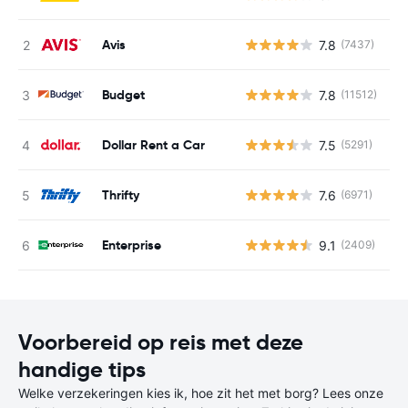
Avis
7.8
(7437)
G
Budget
7.8
(11512)
G
Dollar Rent a Car
7.5
(5291)
G
Thrifty
7.6
(6971)
G
Enterprise
9.1
(2409)
G
Voorbereid op reis met deze
handige tips
Welke verzekeringen kies ik, hoe zit het met borg? Lees onze