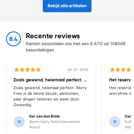
Bekijk alle artikelen
Recente reviews
8.4
Klanten beoordelen ons met een 8.4/10 uit 108006
beoordelingen
29-07-2026
Zoals gewend, helemaal perfect. Worry
Het reserv
Zoals gewend, helemaal perfect. Worry
Het reserver
Free is de beste keuze, aankomen,
worryfree mo
paar dingen tekenen en weer door.
Geweldig.
Ger van den Brink
Danie
G
Alamo Harry Reid International
D
Dolla
Airport
Inter