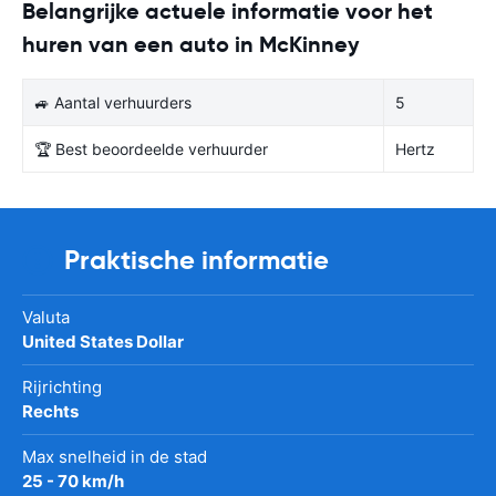
Belangrijke actuele informatie voor het
huren van een auto in McKinney
🚙 Aantal verhuurders
5
🏆 Best beoordeelde verhuurder
Hertz
Praktische informatie
Valuta
United States Dollar
Rijrichting
Rechts
Max snelheid in de stad
25 - 70 km/h