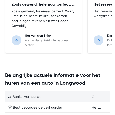
Zoals gewend, helemaal perfect. Worry
Het reserv
Zoals gewend, helemaal perfect. Worry
Het reserver
Free is de beste keuze, aankomen,
worryfree mo
paar dingen tekenen en weer door.
Geweldig.
Ger van den Brink
Danie
G
Alamo Harry Reid International
D
Dolla
Airport
Inter
Belangrijke actuele informatie voor het
huren van een auto in Longwood
🚙 Aantal verhuurders
2
🏆 Best beoordeelde verhuurder
Hertz