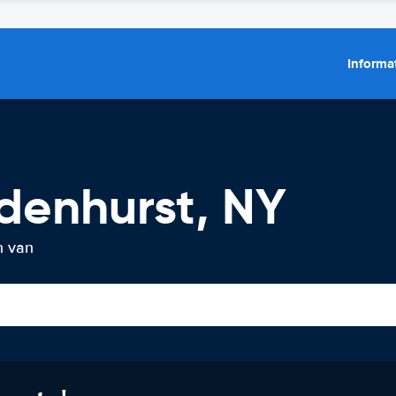
Informat
denhurst, NY
n van