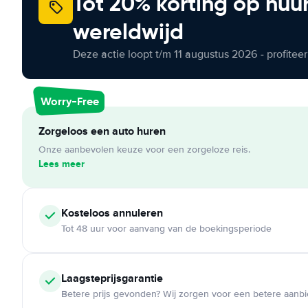
Tot 20% korting op huu
wereldwijd
Deze actie loopt t/m 11 augustus 2026 - profite
Worry-Free
Zorgeloos een auto huren
Onze aanbevolen keuze voor een zorgeloze reis.
Lees meer
Kosteloos
annuleren
Tot 48 uur voor aanvang van de boekingsperiode
Laagsteprijsgarantie
Betere prijs gevonden? Wij zorgen voor een betere aanb