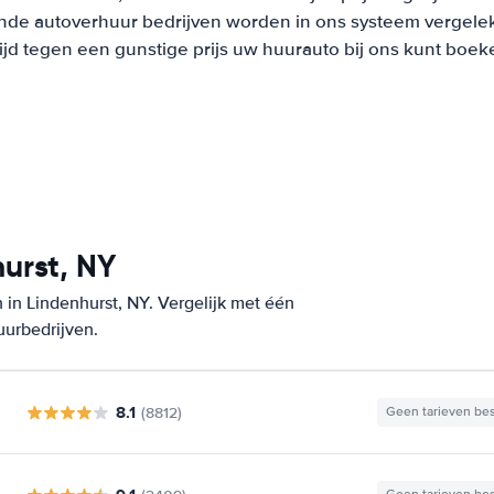
nde autoverhuur bedrijven worden in ons systeem vergeleke
tijd tegen een gunstige prijs uw huurauto bij ons kunt boek
urst, NY
in Lindenhurst, NY. Vergelijk met één
uurbedrijven.
8.1
(8812)
Geen tarieven be