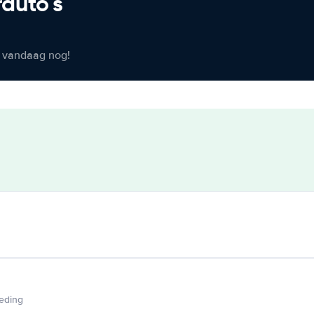
rauto's
er vandaag nog!
ieding