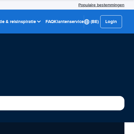
Populaire bestemmingen
ie & reisinspiratie
FAQ
Klantenservice
(BE)
Login