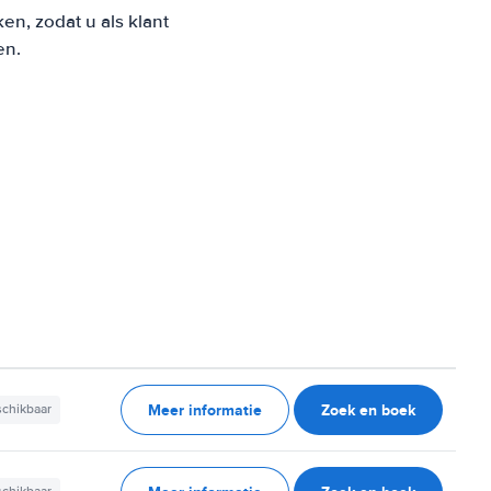
n, zodat u als klant
en.
Meer informatie
Zoek en boek
schikbaar