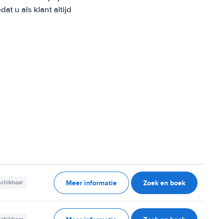
 u als klant altijd
Meer informatie
Zoek en boek
schikbaar