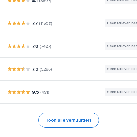
8.1
(8807)
Geen tarieven be
7.7
(11503)
Geen tarieven be
7.8
(7427)
Geen tarieven be
7.5
(5286)
Geen tarieven be
9.5
(491)
Geen tarieven be
Toon alle verhuurders