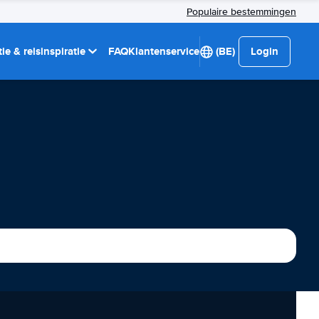
Populaire bestemmingen
ie & reisinspiratie
FAQ
Klantenservice
(BE)
Login