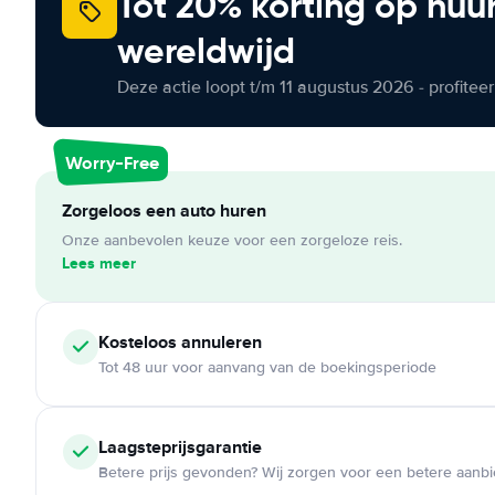
Tot 20% korting op huu
wereldwijd
Deze actie loopt t/m 11 augustus 2026 - profite
Worry-Free
Zorgeloos een auto huren
Onze aanbevolen keuze voor een zorgeloze reis.
Lees meer
Kosteloos
annuleren
Tot 48 uur voor aanvang van de boekingsperiode
Laagsteprijsgarantie
Betere prijs gevonden? Wij zorgen voor een betere aanb