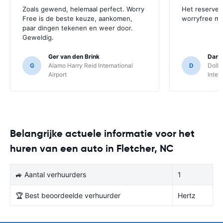
Zoals gewend, helemaal perfect. Worry
Het reserver
Free is de beste keuze, aankomen,
worryfree mo
paar dingen tekenen en weer door.
Geweldig.
Ger van den Brink
Danie
G
Alamo Harry Reid International
D
Dolla
Airport
Inter
Belangrijke actuele informatie voor het
huren van een auto in Fletcher, NC
🚙 Aantal verhuurders
1
🏆 Best beoordeelde verhuurder
Hertz