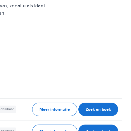
n, zodat u als klant
en.
Meer informatie
Zoek en boek
schikbaar