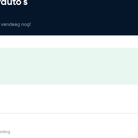
rauto's
er vandaag nog!
ieding