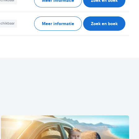
Meer informatie
Zoek en boek
schikbaar
Meer informatie
Zoek en boek
schikbaar