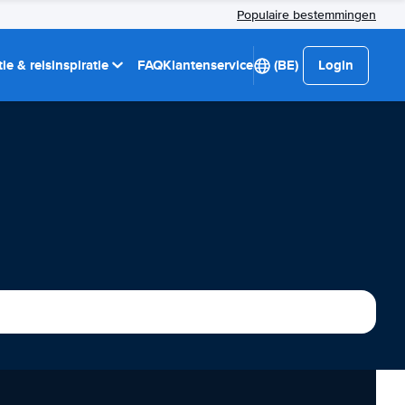
Populaire bestemmingen
ie & reisinspiratie
FAQ
Klantenservice
(BE)
Login