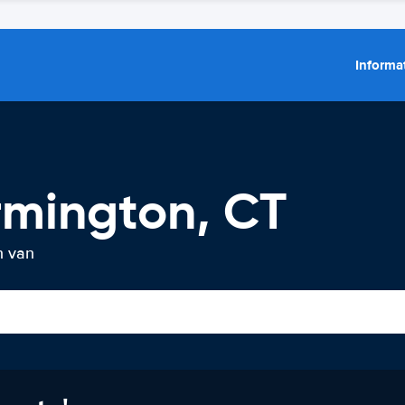
Informat
rmington, CT
n van