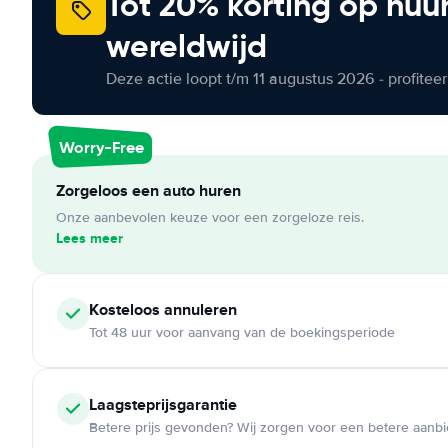
Tot 20% korting op huu
wereldwijd
Deze actie loopt t/m 11 augustus 2026 - profite
Worry-Free
Zorgeloos een auto huren
Onze aanbevolen keuze voor een zorgeloze reis.
Lees meer
Kosteloos
annuleren
Tot 48 uur voor aanvang van de boekingsperiode
Laagsteprijsgarantie
Betere prijs gevonden? Wij zorgen voor een betere aanb