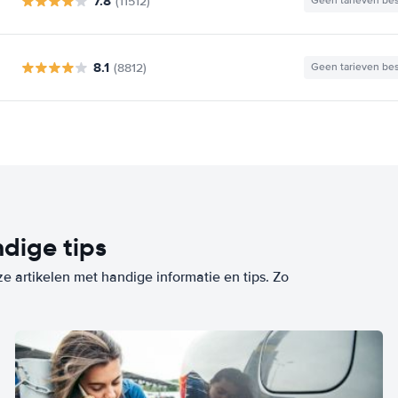
7.8
(11512)
Geen tarieven be
8.1
(8812)
Geen tarieven be
dige tips
ze artikelen met handige informatie en tips. Zo