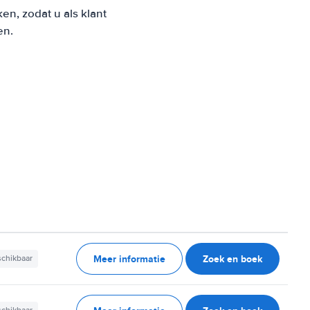
n, zodat u als klant
en.
Meer informatie
Zoek en boek
schikbaar