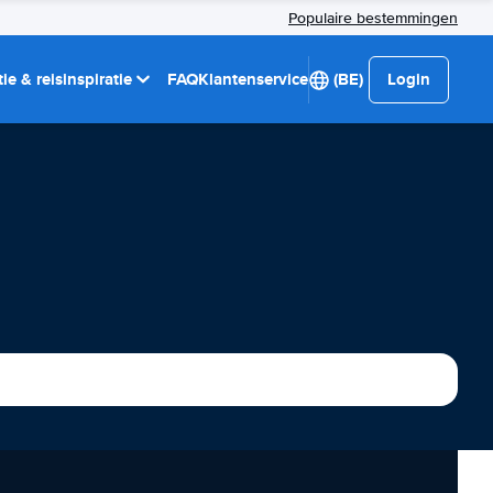
Populaire bestemmingen
ie & reisinspiratie
FAQ
Klantenservice
(BE)
Login