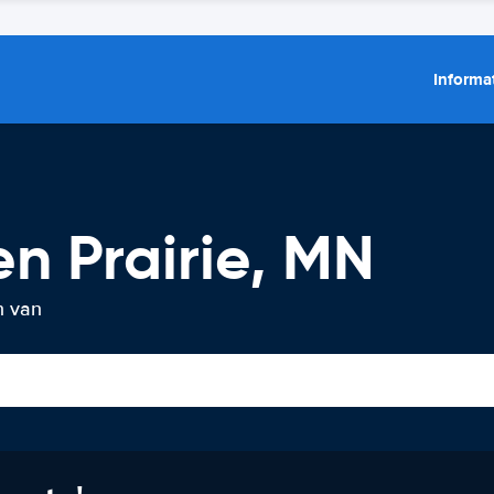
Informat
n Prairie, MN
n van