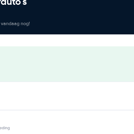
rauto's
er vandaag nog!
ieding