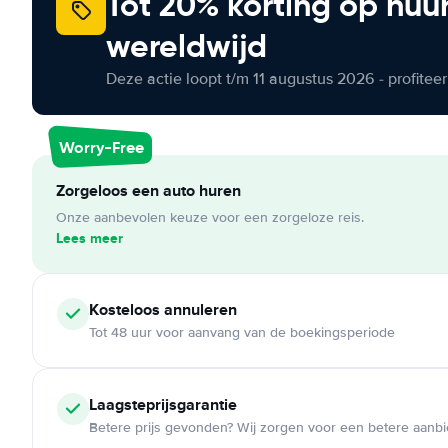
Tot 20% korting op huu
wereldwijd
Deze actie loopt t/m 11 augustus 2026 - profite
Worry-Free
Zorgeloos een auto huren
Onze aanbevolen keuze voor een zorgeloze reis.
Lees meer
Kosteloos
annuleren
Tot 48 uur voor aanvang van de boekingsperiode
Laagsteprijsgarantie
Betere prijs gevonden? Wij zorgen voor een betere aanb