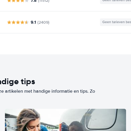
7.8
(11512)
Geen tarieven be
9.1
(2409)
Geen tarieven be
dige tips
ze artikelen met handige informatie en tips. Zo