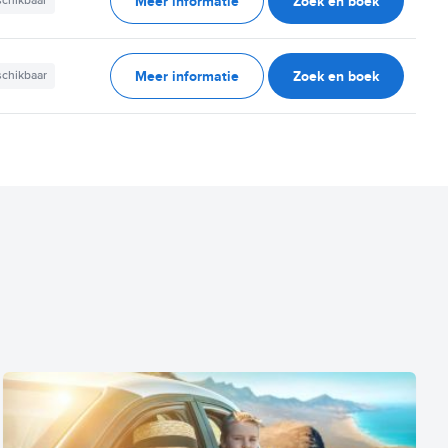
Meer informatie
Zoek en boek
schikbaar
Meer informatie
Zoek en boek
schikbaar