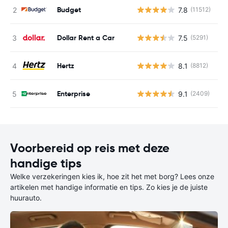
Budget
7.8
(11512)
G
Dollar Rent a Car
7.5
(5291)
G
Hertz
8.1
(8812)
G
Enterprise
9.1
(2409)
G
Voorbereid op reis met deze
handige tips
Welke verzekeringen kies ik, hoe zit het met borg? Lees onze
artikelen met handige informatie en tips. Zo kies je de juiste
huurauto.