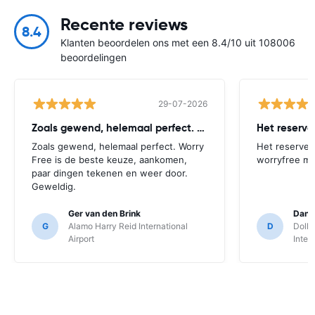
Recente reviews
8.4
Klanten beoordelen ons met een 8.4/10 uit 108006
beoordelingen
29-07-2026
Zoals gewend, helemaal perfect. Worry
Het reserv
Zoals gewend, helemaal perfect. Worry
Het reserver
Free is de beste keuze, aankomen,
worryfree mo
paar dingen tekenen en weer door.
Geweldig.
Ger van den Brink
Danie
G
Alamo Harry Reid International
D
Dolla
Airport
Inter