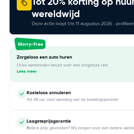
Tot 20% korting op huu
wereldwijd
Deze actie loopt t/m 11 augustus 2026 - profite
Worry-Free
Zorgeloos een auto huren
Onze aanbevolen keuze voor een zorgeloze reis.
Lees meer
Kosteloos
annuleren
Tot 48 uur voor aanvang van de boekingsperiode
Laagsteprijsgarantie
Betere prijs gevonden? Wij zorgen voor een betere aanb