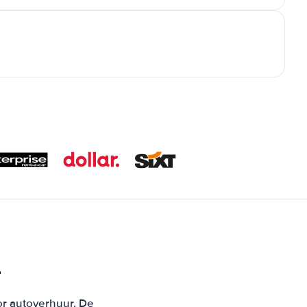
L
or autoverhuur. De