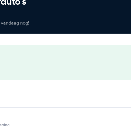
rauto's
er vandaag nog!
ieding