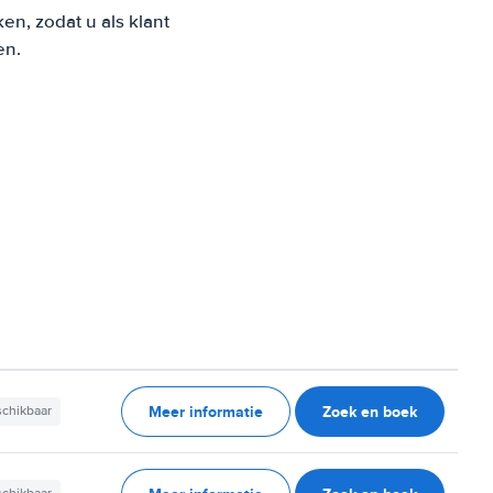
n, zodat u als klant
en.
Meer informatie
Zoek en boek
schikbaar