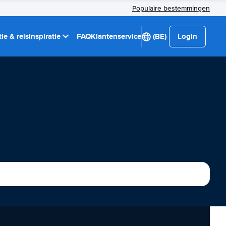
Populaire bestemmingen
ie & reisinspiratie
FAQ
Klantenservice
(BE)
Login