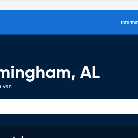
Informat
rmingham, AL
n van