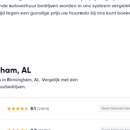
nde autoverhuur bedrijven worden in ons systeem vergeleke
tijd tegen een gunstige prijs uw huurauto bij ons kunt boek
gham, AL
 in Birmingham, AL. Vergelijk met één
uurbedrijven.
9.1
(2409)
Geen tarieven be