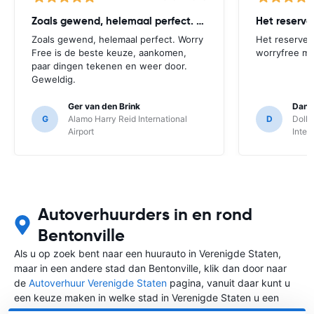
Zoals gewend, helemaal perfect. Worry
Het reserv
Zoals gewend, helemaal perfect. Worry
Het reserver
Free is de beste keuze, aankomen,
worryfree mo
paar dingen tekenen en weer door.
Geweldig.
Ger van den Brink
Danie
G
Alamo Harry Reid International
D
Dolla
Airport
Inter
Autoverhuurders in en rond
Bentonville
Als u op zoek bent naar een huurauto in Verenigde Staten,
maar in een andere stad dan Bentonville, klik dan door naar
de
Autoverhuur Verenigde Staten
pagina, vanuit daar kunt u
een keuze maken in welke stad in Verenigde Staten u een
auto huren wilt.