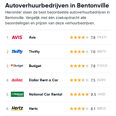
Autoverhuurbedrijven in Bentonville
Hieronder staan de best beoordeelde autoverhuurbedrijven in
Bentonville. Vergelijk met één zoekopdracht alle
beoordelingen en prijzen van deze verhuurbedrijven.
Avis
7.8
(7437)
G
Thrifty
7.6
(6971)
G
Budget
7.8
(11512)
G
Dollar Rent a Car
7.5
(5291)
G
National Car Rental
9.5
(492)
G
Hertz
8.1
(8812)
G