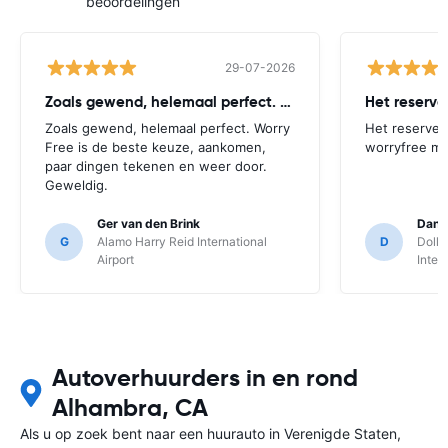
beoordelingen
29-07-2026
Zoals gewend, helemaal perfect. Worry
Het reserv
Zoals gewend, helemaal perfect. Worry
Het reserver
Free is de beste keuze, aankomen,
worryfree mo
paar dingen tekenen en weer door.
Geweldig.
Ger van den Brink
Danie
G
Alamo Harry Reid International
D
Dolla
Airport
Inter
Autoverhuurders in en rond
Alhambra, CA
Als u op zoek bent naar een huurauto in Verenigde Staten,