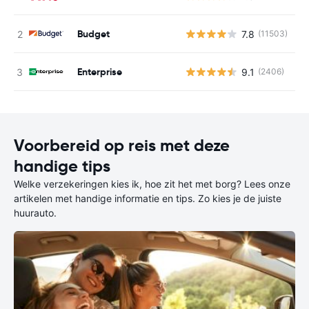
Budget
7.8
(11503)
G
Enterprise
9.1
(2406)
G
Voorbereid op reis met deze
handige tips
Welke verzekeringen kies ik, hoe zit het met borg? Lees onze
artikelen met handige informatie en tips. Zo kies je de juiste
huurauto.