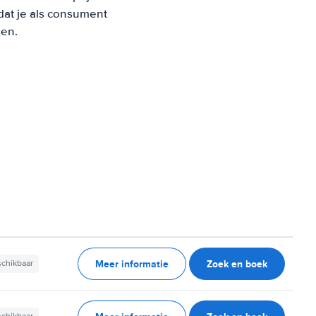
at je als consument
ken.
Meer informatie
Zoek en boek
schikbaar