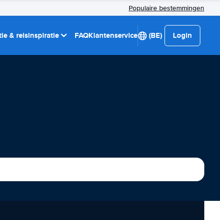
Populaire bestemmingen
ie & reisinspiratie
FAQ
Klantenservice
(BE)
Login