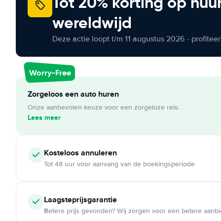
Tot 20% korting op huu
wereldwijd
Deze actie loopt t/m 11 augustus 2026 - profite
Worry-Free
Zorgeloos een auto huren
Onze aanbevolen keuze voor een zorgeloze reis.
Lees meer
Kosteloos
annuleren
Tot 48 uur voor aanvang van de boekingsperiode
Laagsteprijsgarantie
Betere prijs gevonden? Wij zorgen voor een betere aanb