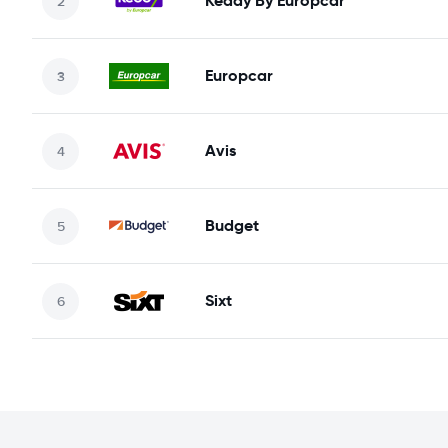
Keddy By Europcar
Europcar
Avis
Budget
Sixt