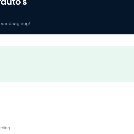
rauto's
er vandaag nog!
ieding