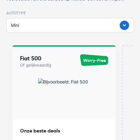
AUTOTYPE
Mini
Fiat 500
Worry-Free
Of gelijkwaardig
D
Onze beste deals