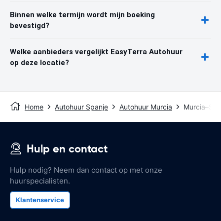
Binnen welke termijn wordt mijn boeking
bevestigd?
Welke aanbieders vergelijkt EasyTerra Autohuur
op deze locatie?
Home
Autohuur Spanje
Autohuur Murcia
Murcia–San 
Hulp en contact
Hulp nodig? Neem dan contact op met onze
huurspecialisten.
Klantenservice