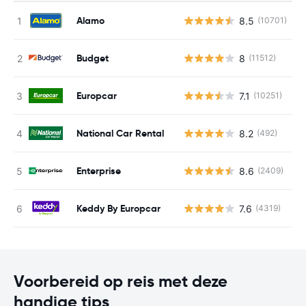
Alamo
8.5
(10701)
G
Budget
8
(11512)
G
Europcar
7.1
(10251)
G
National Car Rental
8.2
(492)
G
Enterprise
8.6
(2409)
G
Keddy By Europcar
7.6
(4319)
G
Voorbereid op reis met deze
handige tips