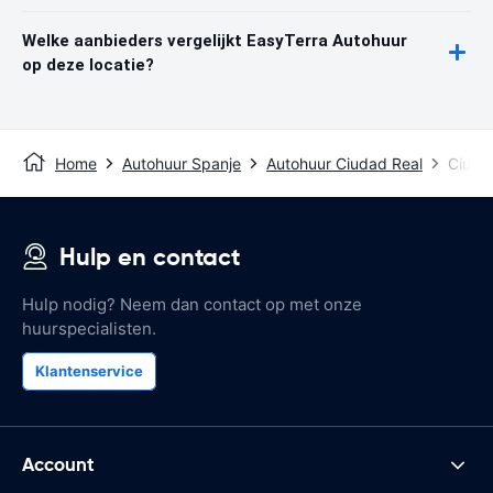
Welke aanbieders vergelijkt EasyTerra Autohuur
op deze locatie?
Home
Autohuur Spanje
Autohuur Ciudad Real
Ciudad
Hulp en contact
Hulp nodig? Neem dan contact op met onze
huurspecialisten.
Klantenservice
Account