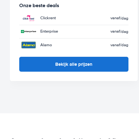
Onze beste deals
Clickrent
vanaf
/dag
Enterprise
vanaf
/dag
Alamo
vanaf
/dag
Bekijk alle prijzen