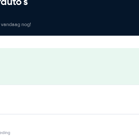
rauto's
er vandaag nog!
ieding