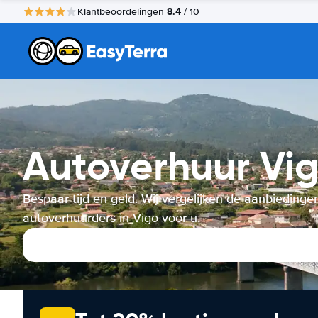
8.4
Klantbeoordelingen
/ 10
Autoverhuur Vi
Bespaar tijd en geld. Wij vergelijken de aanbiedinge
autoverhuurders in Vigo voor u.