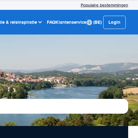
Populaire bestemmingen
ie & reisinspiratie
FAQ
Klantenservice
(BE)
Login