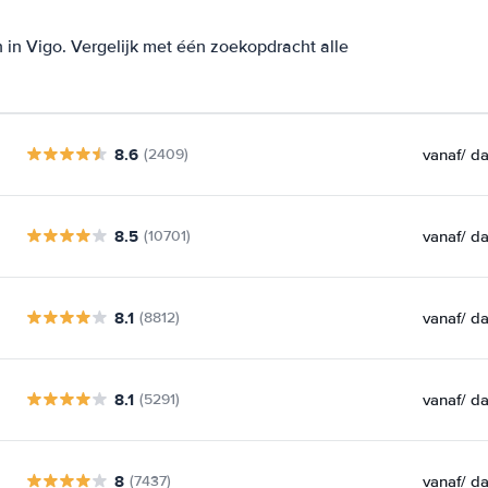
in Vigo. Vergelijk met één zoekopdracht alle
8.6
vanaf
/ d
(2409)
8.5
vanaf
/ d
(10701)
8.1
vanaf
/ d
(8812)
8.1
vanaf
/ d
(5291)
8
vanaf
/ d
(7437)