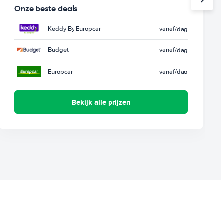
Onze beste deals
Keddy By Europcar
vanaf
/dag
Budget
vanaf
/dag
Europcar
vanaf
/dag
Bekijk alle prijzen