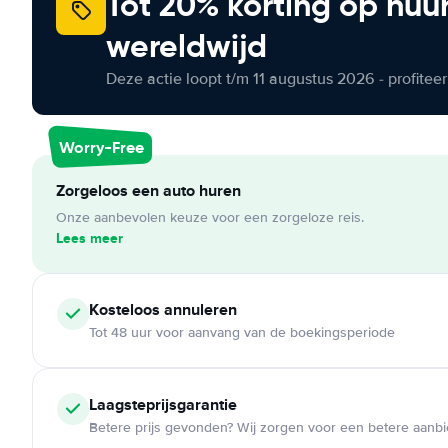
Tot 20% korting op huu
wereldwijd
Deze actie loopt t/m 11 augustus 2026 - profite
Worry-Free
Zorgeloos een auto huren
Onze aanbevolen keuze voor een zorgeloze reis.
Lees meer
Kosteloos
annuleren
Tot 48 uur voor aanvang van de boekingsperiode
Laagsteprijsgarantie
Betere prijs gevonden? Wij zorgen voor een betere aanb