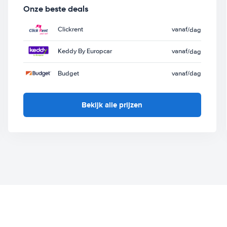
Onze beste deals
Clickrent
vanaf
/dag
Keddy By Europcar
vanaf
/dag
Budget
vanaf
/dag
Bekijk alle prijzen