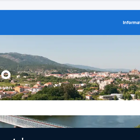
Informat
go
n van