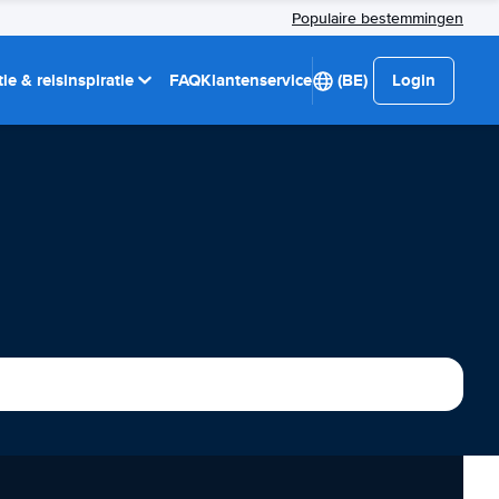
Populaire bestemmingen
ie & reisinspiratie
FAQ
Klantenservice
(BE)
Login