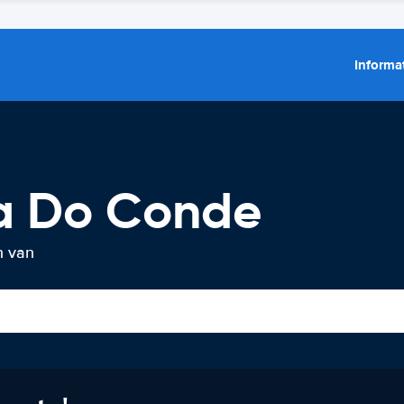
Informat
la Do Conde
n van