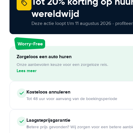
Tot 20% korting op huu
wereldwijd
Deze actie loopt t/m 11 augustus 2026 - profite
Worry-Free
Zorgeloos een auto huren
Onze aanbevolen keuze voor een zorgeloze reis.
Lees meer
Kosteloos
annuleren
Tot 48 uur voor aanvang van de boekingsperiode
Laagsteprijsgarantie
Betere prijs gevonden? Wij zorgen voor een betere aanb