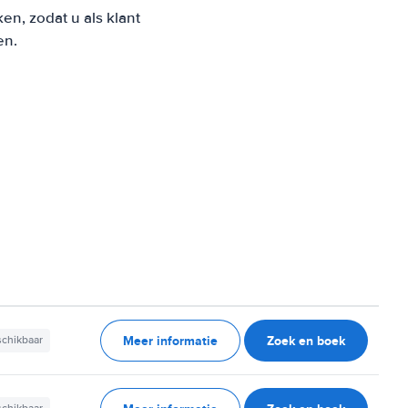
n, zodat u als klant
en.
Meer informatie
Zoek en boek
schikbaar