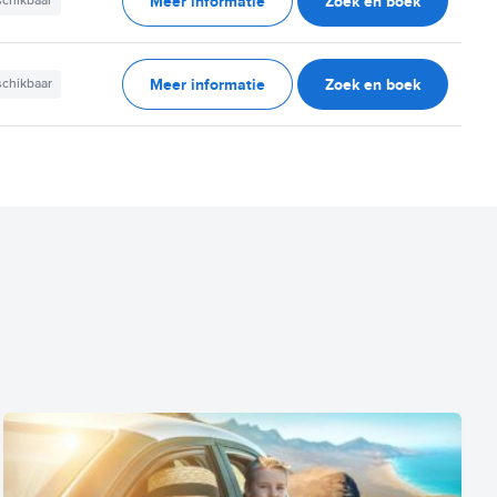
Meer informatie
Zoek en boek
schikbaar
Meer informatie
Zoek en boek
schikbaar