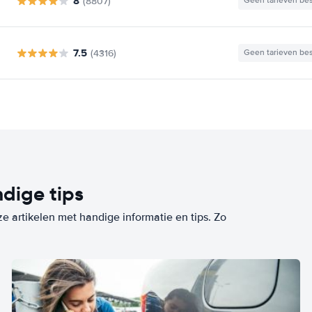
8
(8807)
Geen tarieven be
7.5
(4316)
Geen tarieven be
dige tips
ze artikelen met handige informatie en tips. Zo