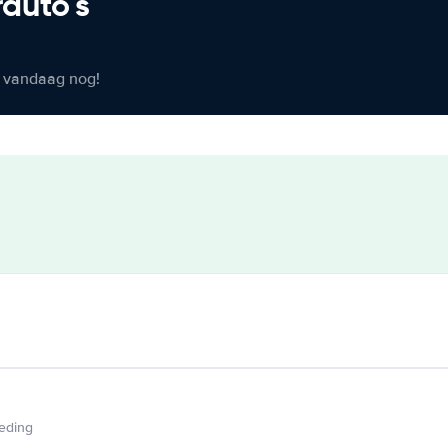
rauto's
er vandaag nog!
ieding