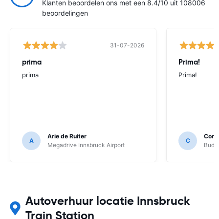
Klanten beoordelen ons met een 8.4/10 uit 108006
beoordelingen
31-07-2026
prima
Prima!
prima
Prima!
Arie de Ruiter
Corn
A
C
Megadrive Innsbruck Airport
Budge
Autoverhuur locatie Innsbruck
Train Station