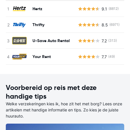
Hertz
9.1
(8812)
G
Thrifty
8.5
(6971)
G
U-Save Auto Rental
7.2
(313)
G
Your Rent
7.7
(49)
G
Voorbereid op reis met deze
handige tips
Welke verzekeringen kies ik, hoe zit het met borg? Lees onze
artikelen met handige informatie en tips. Zo kies je de juiste
huurauto.