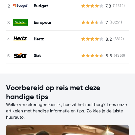
Budget
7.8
(11512)
G
Europcar
7
(10251)
G
Hertz
8.2
(8812)
G
Sixt
8.6
(4356)
G
Voorbereid op reis met deze
handige tips
Welke verzekeringen kies ik, hoe zit het met borg? Lees onze
artikelen met handige informatie en tips. Zo kies je de juiste
huurauto.