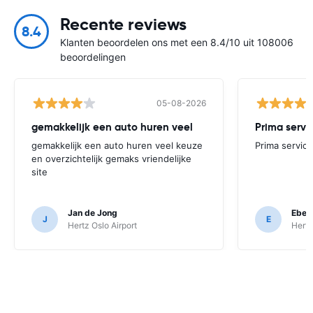
Recente reviews
8.4
Klanten beoordelen ons met een 8.4/10 uit 108006
beoordelingen
05-08-2026
gemakkelijk een auto huren veel
Prima servi
gemakkelijk een auto huren veel keuze
Prima service
en overzichtelijk gemaks vriendelijke
site
Jan de Jong
Ebeli
J
E
Hertz Oslo Airport
Hertz