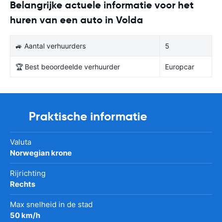
Belangrijke actuele informatie voor het
huren van een auto in Volda
🚙 Aantal verhuurders
5
🏆 Best beoordeelde verhuurder
Europcar
Praktische informatie
Valuta
Norwegian krone
Rijrichting
Rechts
Max snelheid in de stad
50 km/h