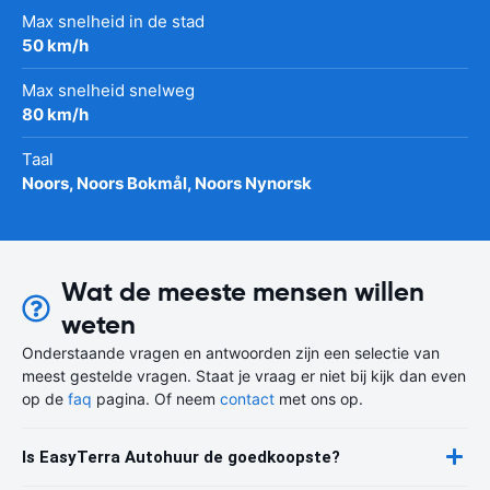
Max snelheid in de stad
50 km/h
Max snelheid snelweg
80 km/h
Taal
Noors, Noors Bokmål, Noors Nynorsk
Wat de meeste mensen willen
weten
Onderstaande vragen en antwoorden zijn een selectie van
meest gestelde vragen. Staat je vraag er niet bij kijk dan even
op de
faq
pagina. Of neem
contact
met ons op.
Is EasyTerra Autohuur de goedkoopste?