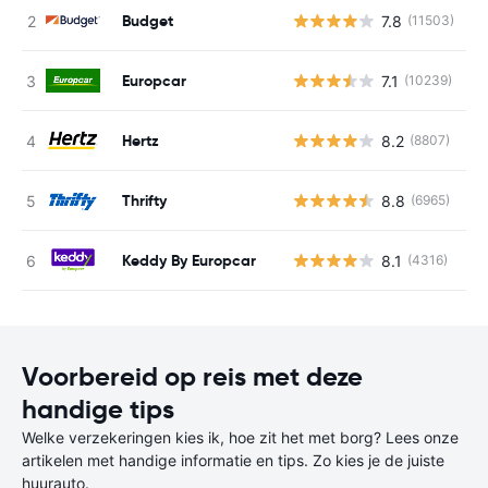
Budget
7.8
(11503)
G
Europcar
7.1
(10239)
G
Hertz
8.2
(8807)
G
Thrifty
8.8
(6965)
G
Keddy By Europcar
8.1
(4316)
G
Voorbereid op reis met deze
handige tips
Welke verzekeringen kies ik, hoe zit het met borg? Lees onze
artikelen met handige informatie en tips. Zo kies je de juiste
huurauto.