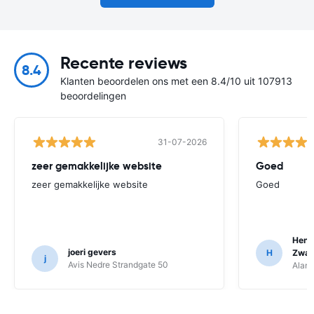
Recente reviews
8.4
Klanten beoordelen ons met een 8.4/10 uit 107913
beoordelingen
31-07-2026
zeer gemakkelijke website
Goed
zeer gemakkelijke website
Goed
Hend
joeri gevers
H
Zwa
j
Avis Nedre Strandgate 50
Alamo